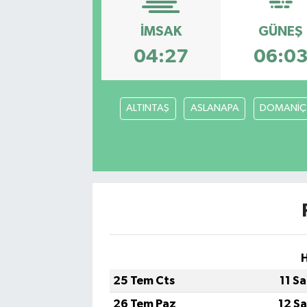
Kadın
İMSAK
GÜNEŞ
04:27
06:0
Magazin
Yaşam
ALTINTAŞ
ASLANAPA
DOMANİÇ
25 Tem Cts
11 S
26 Tem Paz
12 S