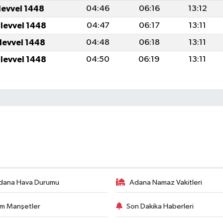
levvel 1448
04:46
06:16
13:12
ulevvel 1448
04:47
06:17
13:11
ulevvel 1448
04:48
06:18
13:11
ulevvel 1448
04:50
06:19
13:11
dana Hava Durumu
Adana Namaz Vakitleri
m Manşetler
Son Dakika Haberleri