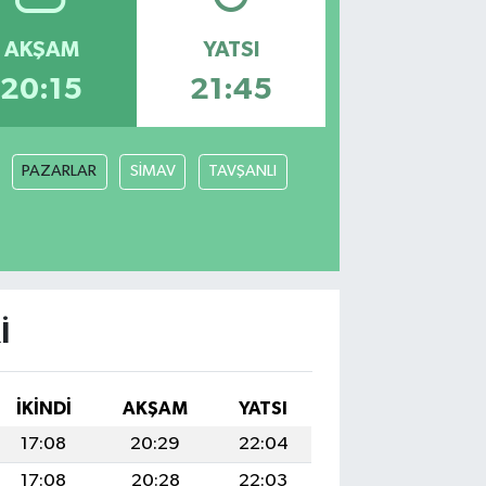
AKŞAM
YATSI
20:15
21:45
PAZARLAR
SİMAV
TAVŞANLI
I
İKINDI
AKŞAM
YATSI
17:08
20:29
22:04
17:08
20:28
22:03