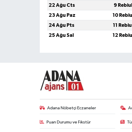
22 Ağu Cts
9 Rebiu
23 Ağu Paz
10 Rebi
24 Ağu Pts
11 Rebi
25 Ağu Sal
12 Rebi
Adana Nöbetçi Eczaneler
A
Puan Durumu ve Fikstür
Tü