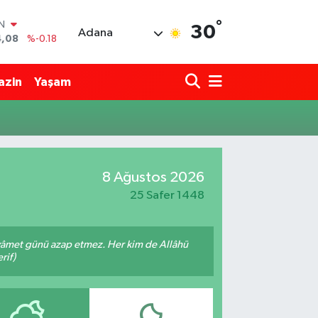
°
IN
30
Adana
4,08
%-0.18
R
36
%0.18
azin
Yaşam
10
%0.32
N
1
%0.38
ALTIN
55
%0.03
00
8 Ağustos 2026
%-14
25 Safer 1448
 kıyâmet günü azap etmez. Her kim de Allâhü
rif)