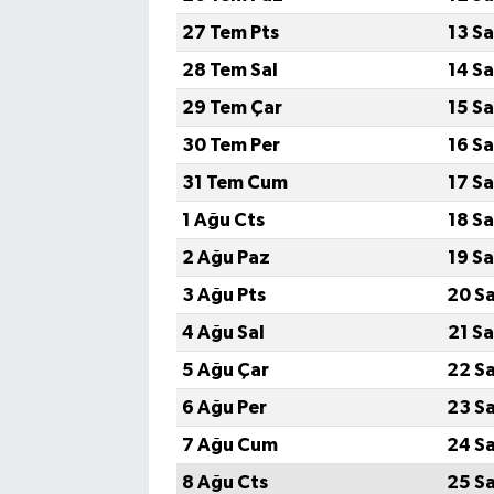
27 Tem Pts
13 S
28 Tem Sal
14 S
29 Tem Çar
15 S
30 Tem Per
16 S
31 Tem Cum
17 S
1 Ağu Cts
18 S
2 Ağu Paz
19 S
3 Ağu Pts
20 S
4 Ağu Sal
21 S
5 Ağu Çar
22 S
6 Ağu Per
23 S
7 Ağu Cum
24 S
8 Ağu Cts
25 S