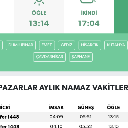
ÖĞLE
İKINDI
3
13:14
17:04
DUMLUPINAR
EMET
GEDİZ
HİSARCIK
KÜTAHYA
ÇAVDARHİSAR
ŞAPHANE
PAZARLAR AYLIK NAMAZ VAKITLER
HİCRİ
İMSAK
GÜNEŞ
ÖĞLE
afer 1448
04:09
05:51
13:15
afer 1448
04:10
05:52
13:15