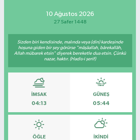
Kadın
10 Ağustos 2026
27 Safer 1448
Magazin
Sizden biri kendisinde, malında veya (din) kardeşinde
Yaşam
hoşuna giden bir şey görürse "mâşâallah, bârekallâh,
Allah mübarek etsin" diyerek bereketle dua etsin. Çünkü
nazar, haktır. (Hadis-i şerif)
İMSAK
GÜNEŞ
04:13
05:44
ÖĞLE
İKINDI