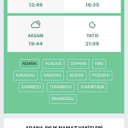
12:49
16:35
AKŞAM
YATSI
19:44
21:09
ADANA
ALADAĞ
CEYHAN
FEKE
KARAISALI
KARATAŞ
KOZAN
POZANTI
SAİMBEYLİ
TUFANBEYLİ
YUMURTALIK
İMAMOĞLU