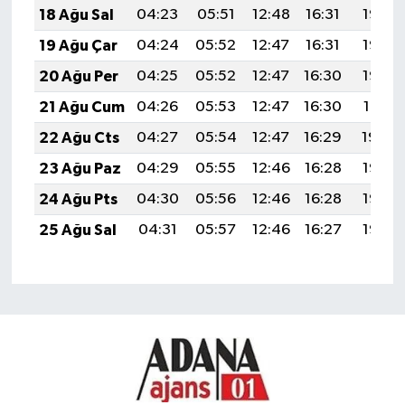
18 Ağu Sal
04:23
05:51
12:48
16:31
19:35
19 Ağu Çar
04:24
05:52
12:47
16:31
19:33
20 Ağu Per
04:25
05:52
12:47
16:30
19:32
21 Ağu Cum
04:26
05:53
12:47
16:30
19:31
22 Ağu Cts
04:27
05:54
12:47
16:29
19:29
23 Ağu Paz
04:29
05:55
12:46
16:28
19:28
24 Ağu Pts
04:30
05:56
12:46
16:28
19:27
25 Ağu Sal
04:31
05:57
12:46
16:27
19:25