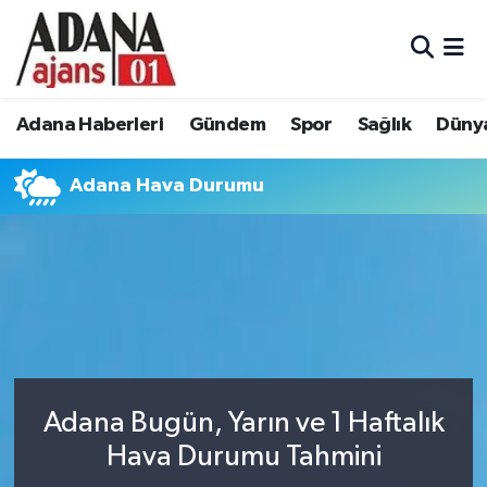
Adana Haberleri
Adana Nöbetçi Eczaneler
Adana Haberleri
Gündem
Spor
Sağlık
Düny
Gündem
Adana Hava Durumu
Adana Hava Durumu
Spor
Adana Namaz Vakitleri
Sağlık
Adana Trafik Yoğunluk Haritası
Dünya
Süper Lig Puan Durumu ve Fikstür
Eğitim
Tüm Manşetler
Siyaset
Son Dakika Haberleri
Adana Bugün, Yarın ve 1 Haftalık
Hava Durumu Tahmini
Ekonomi
Haber Arşivi