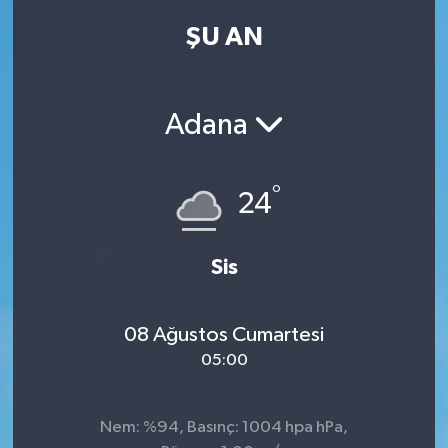
ŞU AN
Kadın
Magazin
Adana
Yaşam
°
24
Sis
08 Ağustos Cumartesi
05:00
Nem: %94, Basınç: 1004 hpa hPa,