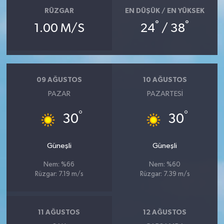
RÜZGAR
EN DÜŞÜK / EN YÜKSEK
°
°
1.00 M/S
24
/ 38
09 AĞUSTOS
10 AĞUSTOS
PAZAR
PAZARTESI
°
°
30
30
Güneşli
Güneşli
Nem: %66
Nem: %60
Rüzgar: 7.19 m/s
Rüzgar: 7.39 m/s
11 AĞUSTOS
12 AĞUSTOS