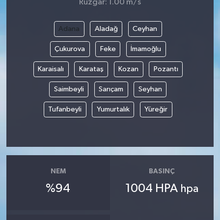
Rüzgar: 1.00 m/s
Adana
Aladağ
Ceyhan
Çukurova
Feke
İmamoğlu
Karaisalı
Karataş
Kozan
Pozantı
Saimbeyli
Sarıçam
Seyhan
Tufanbeyli
Yumurtalık
Yüreğir
NEM
BASINÇ
%94
1004 HPA
hpa