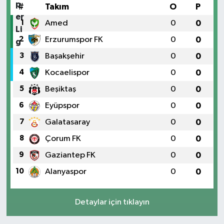
#
Takım
O
P
1
Amed
0
0
2
Erzurumspor FK
0
0
3
Başakşehir
0
0
4
Kocaelispor
0
0
5
Beşiktaş
0
0
6
Eyüpspor
0
0
7
Galatasaray
0
0
8
Çorum FK
0
0
9
Gaziantep FK
0
0
10
Alanyaspor
0
0
Detaylar için tıklayın