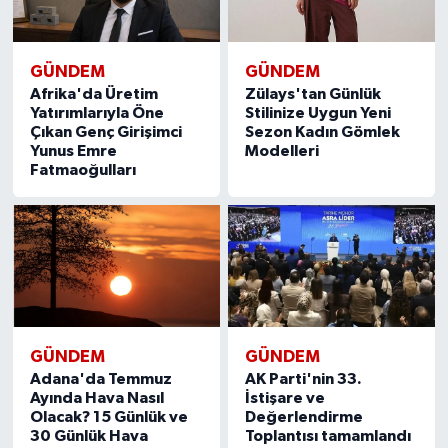
GÜNDEM
GÜNDEM
Afrika'da Üretim
Zülays'tan Günlük
Yatırımlarıyla Öne
Stilinize Uygun Yeni
Çıkan Genç Girişimci
Sezon Kadın Gömlek
Yunus Emre
Modelleri
Fatmaoğulları
GÜNDEM
GÜNDEM
Adana'da Temmuz
AK Parti'nin 33.
Ayında Hava Nasıl
İstişare ve
Olacak? 15 Günlük ve
Değerlendirme
30 Günlük Hava
Toplantısı tamamlandı