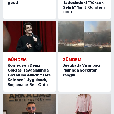
geçti
İfadesindeki “Yüksek
Gelirli” Yanıtı Gündem
Oldu
GÜNDEM
GÜNDEM
Komedyen Deniz
Büyükada Viranbağ
Göktaş Havaalanında
Plajı’nda Korkutan
Gözaltına Alındı: “Ters
Yangın
Kelepçe” Uygulandı,
Suçlamalar Belli Oldu