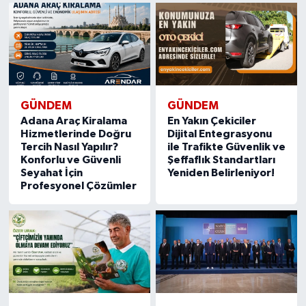
GÜNDEM
GÜNDEM
Adana Araç Kiralama
En Yakın Çekiciler
Hizmetlerinde Doğru
Dijital Entegrasyonu
Tercih Nasıl Yapılır?
ile Trafikte Güvenlik ve
Konforlu ve Güvenli
Şeffaflık Standartları
Seyahat İçin
Yeniden Belirleniyor!
Profesyonel Çözümler