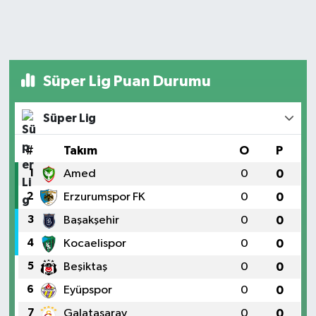
Süper Lig Puan Durumu
Süper Lig
#
Takım
O
P
1
Amed
0
0
2
Erzurumspor FK
0
0
3
Başakşehir
0
0
4
Kocaelispor
0
0
5
Beşiktaş
0
0
6
Eyüpspor
0
0
7
Galatasaray
0
0