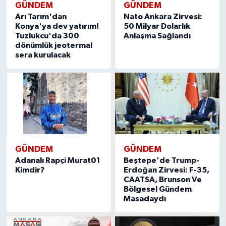
GÜNDEM
GÜNDEM
Arı Tarım'dan
Nato Ankara Zirvesi:
Konya'ya dev yatırım!
50 Milyar Dolarlık
Tuzlukcu'da 300
Anlaşma Sağlandı
dönümlük jeotermal
sera kurulacak
GÜNDEM
GÜNDEM
Adanalı Rapçi Murat01
Beştepe'de Trump-
Kimdir?
Erdoğan Zirvesi: F-35,
CAATSA, Brunson Ve
Bölgesel Gündem
Masadaydı