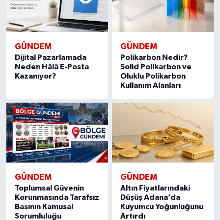
GÜNDEM
GÜNDEM
Dijital Pazarlamada
Polikarbon Nedir?
Neden Hâlâ E-Posta
Solid Polikarbon ve
Kazanıyor?
Oluklu Polikarbon
Kullanım Alanları
GÜNDEM
GÜNDEM
Toplumsal Güvenin
Altın Fiyatlarındaki
Korunmasında Tarafsız
Düşüş Adana’da
Basının Kamusal
Kuyumcu Yoğunluğunu
Sorumluluğu
Artırdı