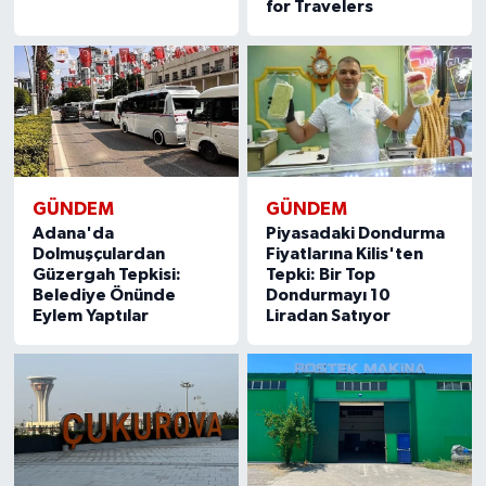
for Travelers
GÜNDEM
GÜNDEM
Adana'da
Piyasadaki Dondurma
Dolmuşçulardan
Fiyatlarına Kilis'ten
Güzergah Tepkisi:
Tepki: Bir Top
Belediye Önünde
Dondurmayı 10
Eylem Yaptılar
Liradan Satıyor