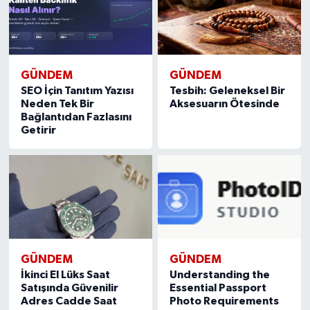
GÜNDEM
GÜNDEM
SEO İçin Tanıtım Yazısı
Tesbih: Geleneksel Bir
Neden Tek Bir
Aksesuarın Ötesinde
Bağlantıdan Fazlasını
Getirir
GÜNDEM
GÜNDEM
İkinci El Lüks Saat
Understanding the
Satışında Güvenilir
Essential Passport
Adres Cadde Saat
Photo Requirements