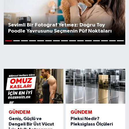
Kadın
Sevimli Bir Fotoğraf Yetmez: Doğru Toy
Magazin
Poodle Yavrusunu Seçmenin Püf Noktaları
Yaşam
1
2
3
4
5
6
7
8
9
10
11
12
13
14
15
GÜNDEM
GÜNDEM
Geniş, Güçlü ve
Pleksi Nedir?
Dengeli Bir Üst Vücut
Pleksiglass Ölçüleri