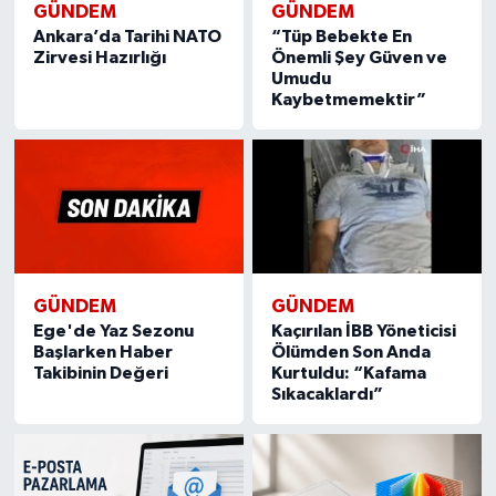
GÜNDEM
GÜNDEM
Ankara’da Tarihi NATO
“Tüp Bebekte En
Zirvesi Hazırlığı
Önemli Şey Güven ve
Umudu
Kaybetmemektir”
GÜNDEM
GÜNDEM
Ege'de Yaz Sezonu
Kaçırılan İBB Yöneticisi
Başlarken Haber
Ölümden Son Anda
Takibinin Değeri
Kurtuldu: “Kafama
Sıkacaklardı”