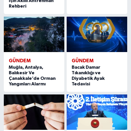
İçin Akıllı Antrenman
Rehberi
GÜNDEM
GÜNDEM
Muğla, Antalya,
Bacak Damar
Balıkesir Ve
Tıkanıklığı ve
Çanakkale’de Orman
Diyabetik Ayak
Yangınları Alarmı
Tedavisi