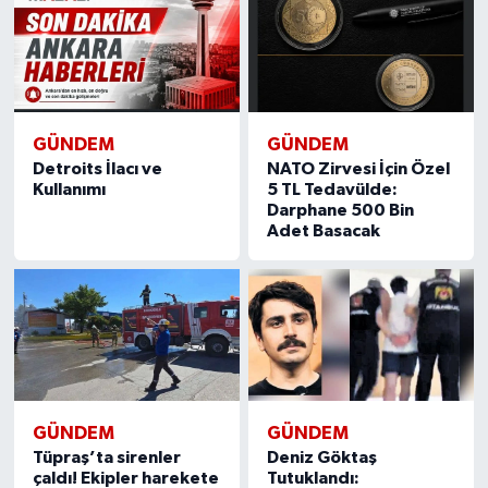
GÜNDEM
GÜNDEM
Detroits İlacı ve
NATO Zirvesi İçin Özel
Kullanımı
5 TL Tedavülde:
Darphane 500 Bin
Adet Basacak
GÜNDEM
GÜNDEM
Tüpraş’ta sirenler
Deniz Göktaş
çaldı! Ekipler harekete
Tutuklandı: