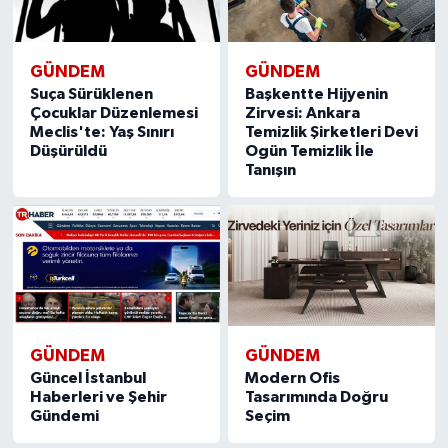
GÜNDEM
GÜNDEM
Suça Sürüklenen
Başkentte Hijyenin
Çocuklar Düzenlemesi
Zirvesi: Ankara
Meclis'te: Yaş Sınırı
Temizlik Şirketleri Devi
Düşürüldü
Ogün Temizlik İle
Tanışın
GÜNDEM
GÜNDEM
Güncel İstanbul
Modern Ofis
Haberleri ve Şehir
Tasarımında Doğru
Gündemi
Seçim