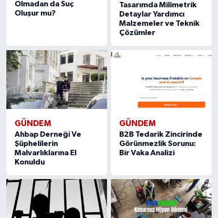
Olmadan da Suç
Tasarımda Milimetrik
Oluşur mu?
Detaylar Yardımcı
Malzemeler ve Teknik
Çözümler
GÜNDEM
GÜNDEM
Ahbap Derneği Ve
B2B Tedarik Zincirinde
Şüphelilerin
Görünmezlik Sorunu:
Malvarlıklarına El
Bir Vaka Analizi
Konuldu