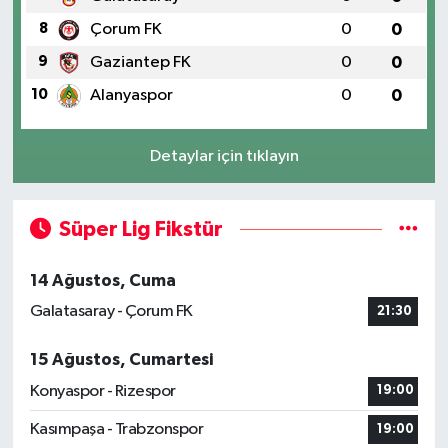
8
Çorum FK
0
0
9
Gaziantep FK
0
0
10
Alanyaspor
0
0
Detaylar için tıklayın
Süper Lig Fikstür
14 Ağustos, Cuma
Galatasaray - Çorum FK
21:30
15 Ağustos, Cumartesi
Konyaspor - Rizespor
19:00
Kasımpaşa - Trabzonspor
19:00