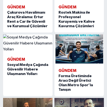
GÜNDEM
GÜNDEM
Çukurova Havalimanı
Rostek Makina ile
Araç Kiralama: Ertur
Profesyonel
Rent a Car ile Güvenli
Kuruyemiş ve Kahve
ve Kurumsal Çözümler
Kavurma Çözümleri
GÜNDEM
Sosyal Medya Çağında
Güvenilir Habere
GÜNDEM
Ulaşmanın Yolları
Forma Üretiminde
Aracı Değil Üretici
Olan Metro Spor’la
Tanışın