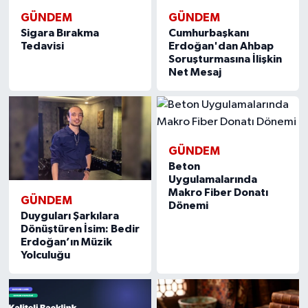
GÜNDEM
GÜNDEM
Sigara Bırakma
Cumhurbaşkanı
Tedavisi
Erdoğan'dan Ahbap
Soruşturmasına İlişkin
Net Mesaj
GÜNDEM
Beton
Uygulamalarında
Makro Fiber Donatı
GÜNDEM
Dönemi
Duyguları Şarkılara
Dönüştüren İsim: Bedir
Erdoğan’ın Müzik
Yolculuğu