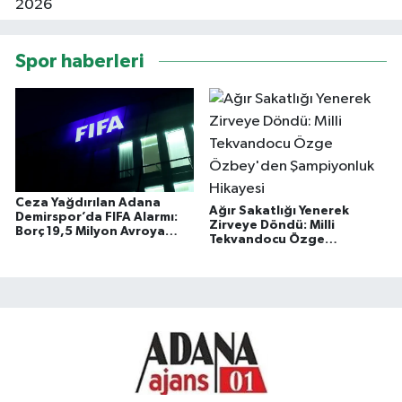
Spor haberleri
Ceza Yağdırılan Adana
Ağır Sakatlığı Yenerek
Demirspor’da FIFA Alarmı:
Zirveye Döndü: Milli
Borç 19,5 Milyon Avroya
Tekvandocu Özge
Ulaştı
Özbey'den Şampiyonluk
Hikayesi