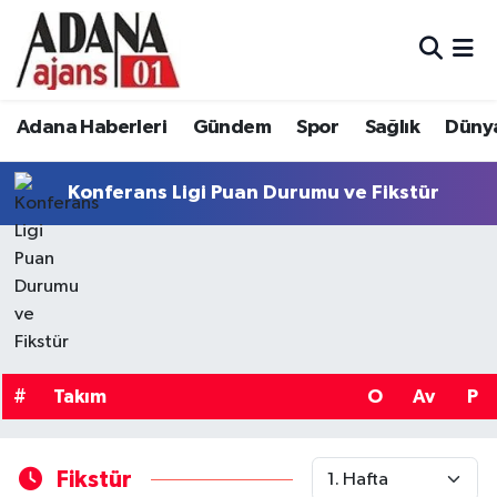
Adana Haberleri
Adana Nöbetçi Eczaneler
Adana Haberleri
Gündem
Spor
Sağlık
Düny
Gündem
Adana Hava Durumu
Konferans Ligi Puan Durumu ve Fikstür
Spor
Adana Namaz Vakitleri
Sağlık
Adana Trafik Yoğunluk Haritası
Dünya
Süper Lig Puan Durumu ve Fikstür
Eğitim
Tüm Manşetler
#
Takım
O
Av
P
Siyaset
Son Dakika Haberleri
Fikstür
Ekonomi
Haber Arşivi