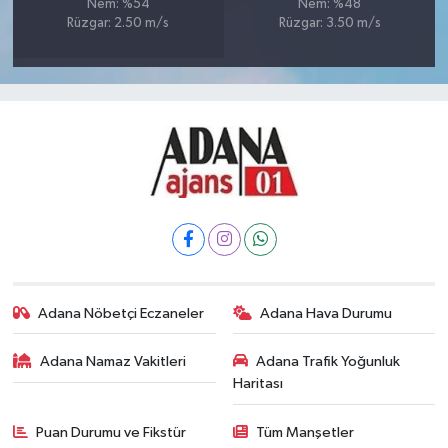
Nem: %54
Nem: %48
Rüzgar: 2.50 m/s
Rüzgar: 3.50 m/s
Adana Nöbetçi Eczaneler
Adana Hava Durumu
Adana Namaz Vakitleri
Adana Trafik Yoğunluk
Haritası
Puan Durumu ve Fikstür
Tüm Manşetler