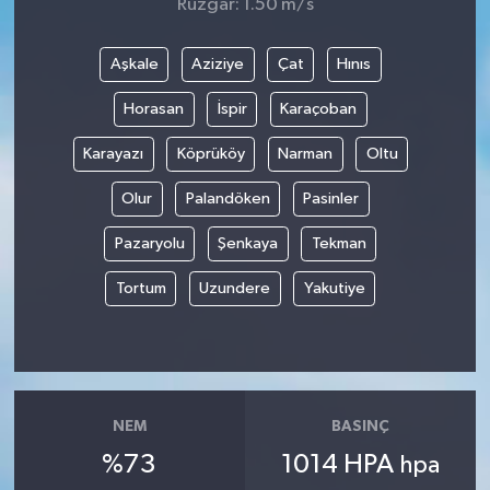
Rüzgar: 1.50 m/s
Aşkale
Aziziye
Çat
Hınıs
Horasan
İspir
Karaçoban
Karayazı
Köprüköy
Narman
Oltu
Olur
Palandöken
Pasinler
Pazaryolu
Şenkaya
Tekman
Tortum
Uzundere
Yakutiye
NEM
BASINÇ
%73
1014 HPA
hpa