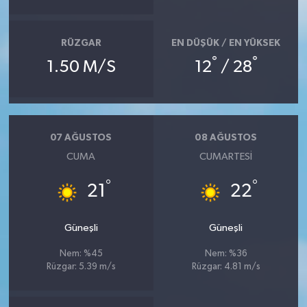
RÜZGAR
EN DÜŞÜK / EN YÜKSEK
°
°
1.50 M/S
12
/ 28
07 AĞUSTOS
08 AĞUSTOS
CUMA
CUMARTESI
°
°
21
22
Güneşli
Güneşli
Nem: %45
Nem: %36
Rüzgar: 5.39 m/s
Rüzgar: 4.81 m/s