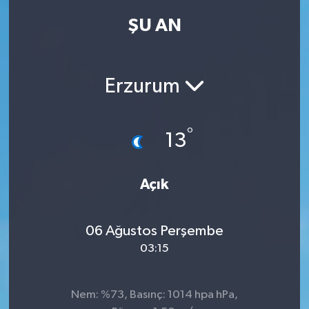
ŞU AN
Kadın
Magazin
Erzurum
Yaşam
°
13
Açık
06 Ağustos Perşembe
03:15
Nem: %73, Basınç: 1014 hpa hPa,