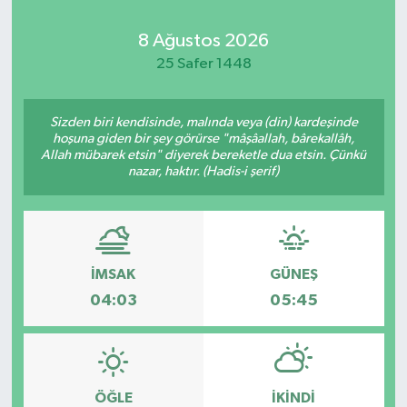
Kadın
8 Ağustos 2026
25 Safer 1448
Magazin
Sizden biri kendisinde, malında veya (din) kardeşinde
Yaşam
hoşuna giden bir şey görürse "mâşâallah, bârekallâh,
Allah mübarek etsin" diyerek bereketle dua etsin. Çünkü
nazar, haktır. (Hadis-i şerif)
İMSAK
GÜNEŞ
04:03
05:45
ÖĞLE
İKINDI