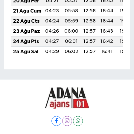
20 Ağu Per
04:21
05:57
12:58
16:45
19:50
21 Ağu Cum
04:23
05:58
12:58
16:44
19:48
22 Ağu Cts
04:24
05:59
12:58
16:44
19:47
23 Ağu Paz
04:26
06:00
12:57
16:43
19:45
24 Ağu Pts
04:27
06:01
12:57
16:42
19:43
25 Ağu Sal
04:29
06:02
12:57
16:41
19:42