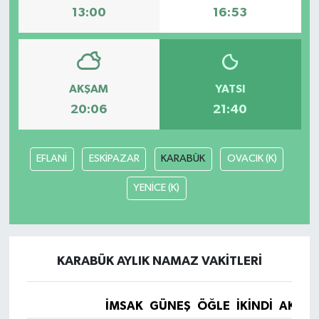
13:00
16:53
AKŞAM
YATSI
20:06
21:40
EFLANİ
ESKİPAZAR
KARABÜK
OVACIK (K)
YENİCE (K)
KARABÜK AYLIK NAMAZ VAKITLERI
İMSAK
GÜNEŞ
ÖĞLE
İKINDI
AKŞA