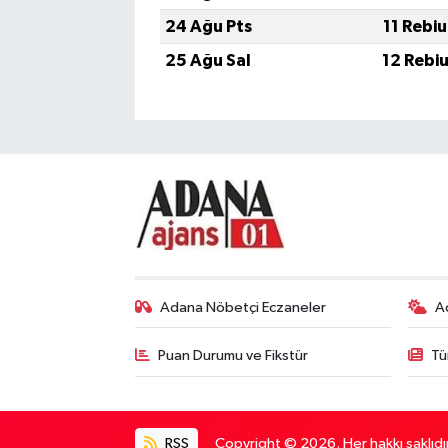
24 Ağu Pts
11 Rebi
25 Ağu Sal
12 Rebi
Adana Nöbetçi Eczaneler
A
Puan Durumu ve Fikstür
Tü
RSS
Copyright © 2026. Her hakkı saklıdır