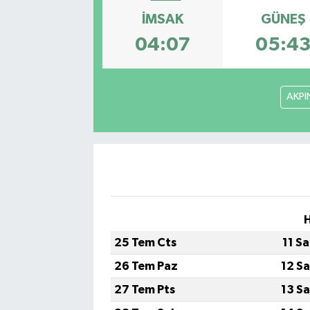
İMSAK
GÜNEŞ
Kadın
04:07
05:4
Magazin
Yaşam
AKPI
25 Tem Cts
11 S
26 Tem Paz
12 S
27 Tem Pts
13 S