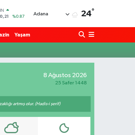
°
IN
24
Adana
0,21
%0.87
R
36
%0.18
azin
Yaşam
10
%0.32
İN
11
%0.38
 ALTIN
.55
%0.03
00
8 Ağustos 2026
9
%-14
25 Safer 1448
lığı artmış olur. (Hadis-i şerif)