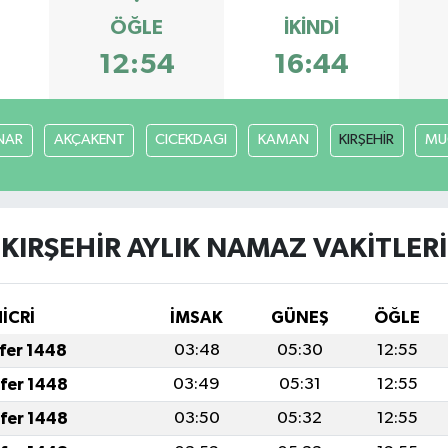
ÖĞLE
İKINDI
3
12:54
16:44
NAR
AKÇAKENT
CICEKDAGI
KAMAN
KIRŞEHİR
MU
KIRŞEHİR AYLIK NAMAZ VAKITLERI
HİCRİ
İMSAK
GÜNEŞ
ÖĞLE
afer 1448
03:48
05:30
12:55
afer 1448
03:49
05:31
12:55
afer 1448
03:50
05:32
12:55