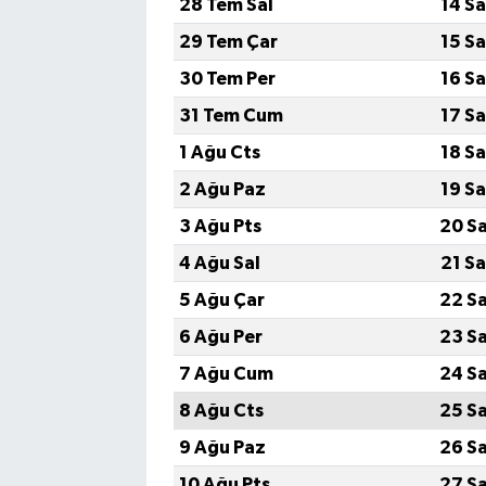
28 Tem Sal
14 S
29 Tem Çar
15 S
30 Tem Per
16 S
31 Tem Cum
17 S
1 Ağu Cts
18 S
2 Ağu Paz
19 S
3 Ağu Pts
20 S
4 Ağu Sal
21 S
5 Ağu Çar
22 S
6 Ağu Per
23 S
7 Ağu Cum
24 S
8 Ağu Cts
25 S
9 Ağu Paz
26 S
10 Ağu Pts
27 S