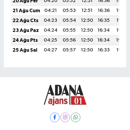
20 Ağu Per
04:20
05:52
12:51
16:36
19:40
21 Ağu Cum
04:21
05:53
12:51
16:36
19:38
22 Ağu Cts
04:23
05:54
12:50
16:35
19:37
23 Ağu Paz
04:24
05:55
12:50
16:34
19:35
24 Ağu Pts
04:25
05:56
12:50
16:34
19:34
25 Ağu Sal
04:27
05:57
12:50
16:33
19:32