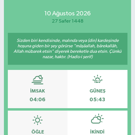
Kadın
10 Ağustos 2026
27 Safer 1448
Magazin
Sizden biri kendisinde, malında veya (din) kardeşinde
Yaşam
hoşuna giden bir şey görürse "mâşâallah, bârekallâh,
Allah mübarek etsin" diyerek bereketle dua etsin. Çünkü
nazar, haktır. (Hadis-i şerif)
İMSAK
GÜNEŞ
04:06
05:43
ÖĞLE
İKINDI