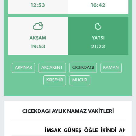
12:53
16:42
AKŞAM
YATSI
19:53
21:23
AKPINAR
AKÇAKENT
CICEKDAGI
KAMAN
KIRŞEHİR
MUCUR
CICEKDAGI AYLIK NAMAZ VAKITLERI
İMSAK
GÜNEŞ
ÖĞLE
İKINDI
AKŞA