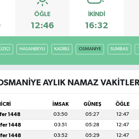
ÖĞLE
İKINDI
9
12:46
16:32
ÜZİÇİ
HASANBEYLİ
KADİRLİ
OSMANİYE
SUMBAS
OSMANİYE AYLIK NAMAZ VAKITLER
İCRİ
İMSAK
GÜNEŞ
ÖĞLE
afer 1448
03:50
05:27
12:47
afer 1448
03:51
05:28
12:47
afer 1448
03:52
05:29
12:47