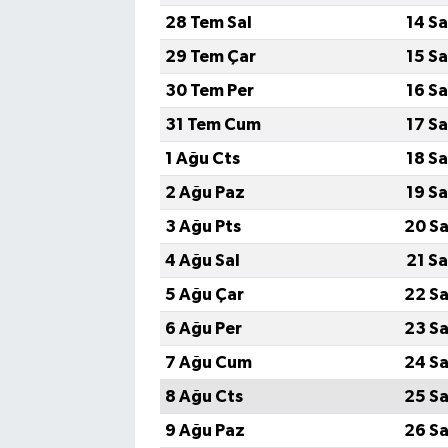
28 Tem Sal
14 S
29 Tem Çar
15 S
30 Tem Per
16 S
31 Tem Cum
17 S
1 Ağu Cts
18 S
2 Ağu Paz
19 S
3 Ağu Pts
20 Sa
4 Ağu Sal
21 S
5 Ağu Çar
22 Sa
6 Ağu Per
23 Sa
7 Ağu Cum
24 Sa
8 Ağu Cts
25 Sa
9 Ağu Paz
26 Sa