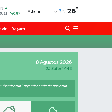
°
IN
26
Adana
0,21
%0.87
R
36
%0.18
azin
Yaşam
10
%0.32
İN
11
%0.38
 ALTIN
.99
%2.59
00
8 Ağustos 2026
9
%-14
25 Safer 1448
mübarek etsin" diyerek bereketle dua etsin.