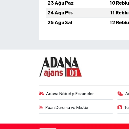
23 Ağu Paz
10 Rebi
24 Ağu Pts
11 Rebi
25 Ağu Sal
12 Rebi
Adana Nöbetçi Eczaneler
A
Puan Durumu ve Fikstür
Tü