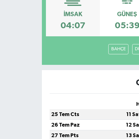
Kadın
İMSAK
GÜNEŞ
04:07
05:3
Magazin
Yaşam
BAHÇE
D
H
25 Tem Cts
11 S
26 Tem Paz
12 S
27 Tem Pts
13 S