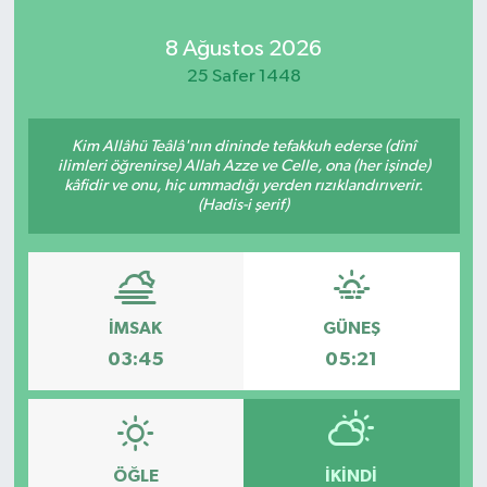
Kadın
8 Ağustos 2026
25 Safer 1448
Magazin
Kim Allâhü Teâlâ'nın dininde tefakkuh ederse (dînî
Yaşam
ilimleri öğrenirse) Allah Azze ve Celle, ona (her işinde)
kâfidir ve onu, hiç ummadığı yerden rızıklandırıverir.
(Hadis-i şerif)
İMSAK
GÜNEŞ
03:45
05:21
ÖĞLE
İKINDI