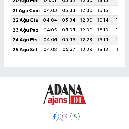
20 Ağu Per
04:01
05:32
12:30
16:15
19:18
21 Ağu Cum
04:03
05:33
12:30
16:15
19:17
22 Ağu Cts
04:04
05:34
12:30
16:14
19:16
23 Ağu Paz
04:05
05:35
12:30
16:13
19:14
24 Ağu Pts
04:06
05:36
12:29
16:13
19:13
25 Ağu Sal
04:08
05:37
12:29
16:12
19:11