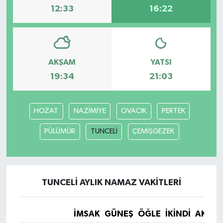
12:33
16:22
AKŞAM
YATSI
19:34
21:03
HOZAT
NAZİMİYE
OVACIK
PERTEK
PÜLÜMÜR
TUNCELİ
ÇEMİŞGEZEK
TUNCELİ AYLIK NAMAZ VAKITLERI
İMSAK
GÜNEŞ
ÖĞLE
İKINDI
AKŞA