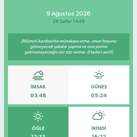
Kadın
9 Ağustos 2026
26 Safer 1448
Magazin
(Mümin) kardeşinle münakaşa etme, onun hoşuna
Yaşam
gitmeyecek şakalar yapma ve ona yerine
getiremeyeceğin bir söz verme. (Hadis-i şerif)
İMSAK
GÜNEŞ
03:48
05:24
ÖĞLE
İKINDI