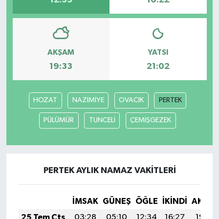
12:33
16:22
AKŞAM
YATSI
19:33
21:02
HOZAT
NAZİMİYE
OVACIK
PERTEK
PÜLÜMÜR
TUNCELİ
ÇEMİŞGEZEK
PERTEK AYLIK NAMAZ VAKITLERI
İMSAK
GÜNEŞ
ÖĞLE
İKINDI
AKŞA
25 Tem Cts
03:28
05:10
12:34
16:27
19:48