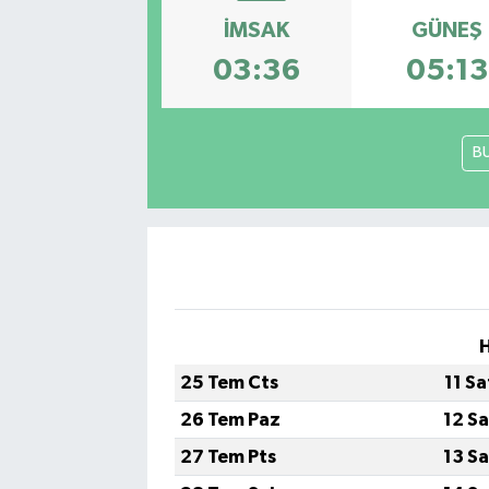
İMSAK
GÜNEŞ
Kadın
03:36
05:13
Magazin
Yaşam
B
H
25 Tem Cts
11 S
26 Tem Paz
12 S
27 Tem Pts
13 S