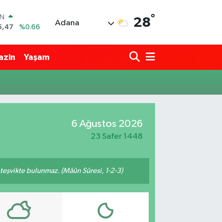
°
IN
28
Adana
5,47
%0.66
R
71
%0.05
azin
Yaşam
36
%0.18
İN
34
%0.22
ALTIN
23
%0.39
00
6 Ağustos 2026
3
%0
23 Safer 1448
n teşvikte bulunmaz. (Mâûn Sûresi, 1-2-3)