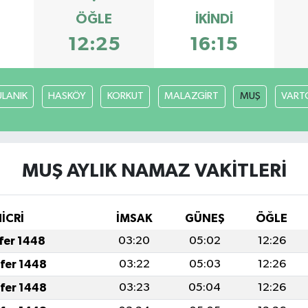
ÖĞLE
İKINDI
12:25
16:15
ULANIK
HASKÖY
KORKUT
MALAZGİRT
MUŞ
VART
MUŞ AYLIK NAMAZ VAKITLERI
İCRİ
İMSAK
GÜNEŞ
ÖĞLE
afer 1448
03:20
05:02
12:26
afer 1448
03:22
05:03
12:26
afer 1448
03:23
05:04
12:26