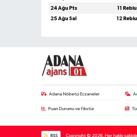
24 Ağu Pts
11 Rebi
25 Ağu Sal
12 Rebi
Adana Nöbetçi Eczaneler
A
Puan Durumu ve Fikstür
Tü
RSS
Copyright © 2026. Her hakkı saklıdır