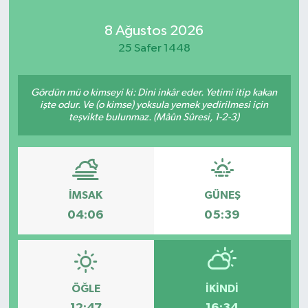
Kadın
8 Ağustos 2026
25 Safer 1448
Magazin
Gördün mü o kimseyi ki: Dini inkâr eder. Yetimi itip kakan
Yaşam
işte odur. Ve (o kimse) yoksula yemek yedirilmesi için
teşvikte bulunmaz. (Mâûn Sûresi, 1-2-3)
İMSAK
GÜNEŞ
04:06
05:39
ÖĞLE
İKINDI