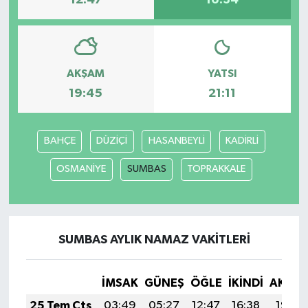
12:47
16:34
AKŞAM
YATSI
19:45
21:11
BAHÇE
DÜZİÇİ
HASANBEYLİ
KADİRLİ
OSMANİYE
SUMBAS
TOPRAKKALE
SUMBAS AYLIK NAMAZ VAKITLERI
İMSAK
GÜNEŞ
ÖĞLE
İKINDI
AKŞA
25 Tem Cts
03:49
05:27
12:47
16:38
19:58