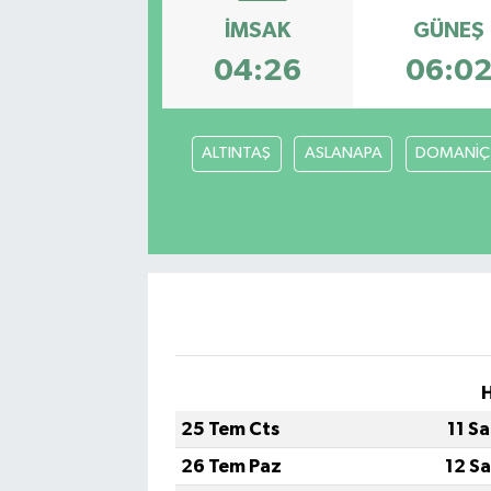
İMSAK
GÜNEŞ
Kadın
04:26
06:0
Magazin
Yaşam
ALTINTAŞ
ASLANAPA
DOMANİÇ
25 Tem Cts
11 S
26 Tem Paz
12 S