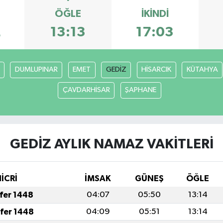
ÖĞLE
İKINDI
2
13:13
17:03
DUMLUPINAR
EMET
GEDİZ
HİSARCIK
KÜTAHYA
ÇAVDARHİSAR
ŞAPHANE
GEDİZ AYLIK NAMAZ VAKITLERI
HİCRİ
İMSAK
GÜNEŞ
ÖĞLE
afer 1448
04:07
05:50
13:14
afer 1448
04:09
05:51
13:14