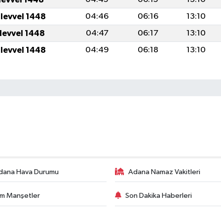
ulevvel 1448
04:46
06:16
13:10
ulevvel 1448
04:47
06:17
13:10
ulevvel 1448
04:49
06:18
13:10
dana Hava Durumu
Adana Namaz Vakitleri
m Manşetler
Son Dakika Haberleri