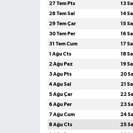
27 Tem Pts
13 S
28 Tem Sal
14 S
29 Tem Çar
15 S
30 Tem Per
16 S
31 Tem Cum
17 S
1 Ağu Cts
18 S
2 Ağu Paz
19 S
3 Ağu Pts
20 S
4 Ağu Sal
21 S
5 Ağu Çar
22 S
6 Ağu Per
23 S
7 Ağu Cum
24 S
8 Ağu Cts
25 S