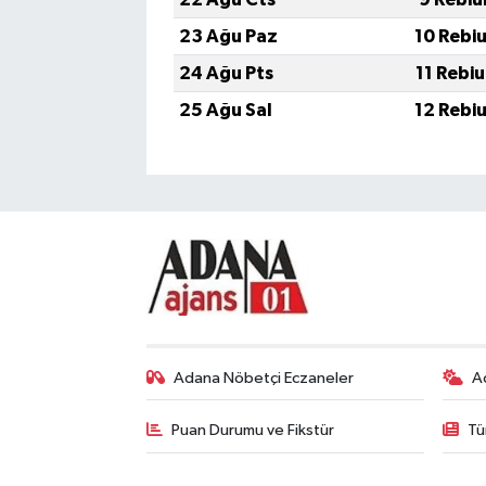
23 Ağu Paz
10 Rebi
24 Ağu Pts
11 Rebi
25 Ağu Sal
12 Rebi
Adana Nöbetçi Eczaneler
A
Puan Durumu ve Fikstür
Tü