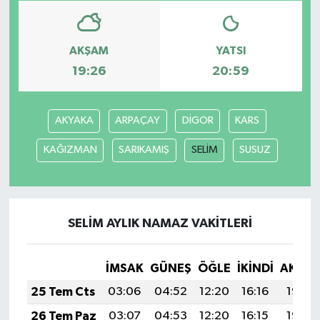
AKŞAM
YATSI
19:26
20:59
AKYAKA
ARPAÇAY
DİGOR
KARS
KAĞIZMAN
SARIKAMIŞ
SELİM
SUSUZ
SELİM AYLIK NAMAZ VAKITLERI
İMSAK
GÜNEŞ
ÖĞLE
İKINDI
AKŞA
25 Tem Cts
03:06
04:52
12:20
16:16
19:38
26 Tem Paz
03:07
04:53
12:20
16:15
19:38