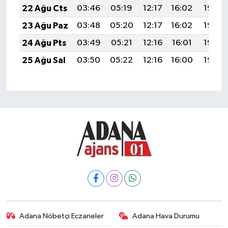
22 Ağu Cts
03:46
05:19
12:17
16:02
19:05
23 Ağu Paz
03:48
05:20
12:17
16:02
19:03
24 Ağu Pts
03:49
05:21
12:16
16:01
19:02
25 Ağu Sal
03:50
05:22
12:16
16:00
19:00
Adana Nöbetçi Eczaneler
Adana Hava Durumu