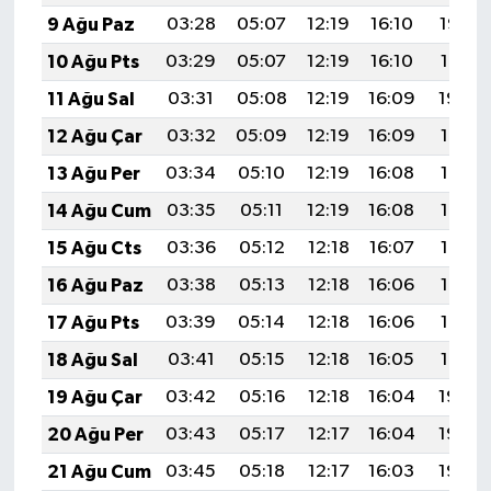
9 Ağu Paz
03:28
05:07
12:19
16:10
19:22
10 Ağu Pts
03:29
05:07
12:19
16:10
19:21
11 Ağu Sal
03:31
05:08
12:19
16:09
19:20
12 Ağu Çar
03:32
05:09
12:19
16:09
19:19
13 Ağu Per
03:34
05:10
12:19
16:08
19:17
14 Ağu Cum
03:35
05:11
12:19
16:08
19:16
15 Ağu Cts
03:36
05:12
12:18
16:07
19:15
16 Ağu Paz
03:38
05:13
12:18
16:06
19:13
17 Ağu Pts
03:39
05:14
12:18
16:06
19:12
18 Ağu Sal
03:41
05:15
12:18
16:05
19:10
19 Ağu Çar
03:42
05:16
12:18
16:04
19:09
20 Ağu Per
03:43
05:17
12:17
16:04
19:08
21 Ağu Cum
03:45
05:18
12:17
16:03
19:06