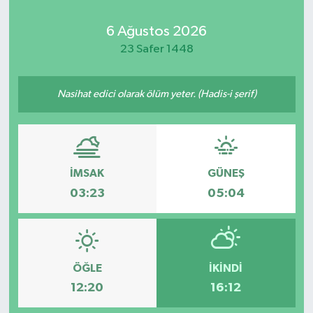
Kadın
6 Ağustos 2026
23 Safer 1448
Magazin
Nasihat edici olarak ölüm yeter. (Hadis-i şerif)
Yaşam
İMSAK
GÜNEŞ
03:23
05:04
ÖĞLE
İKINDI
12:20
16:12