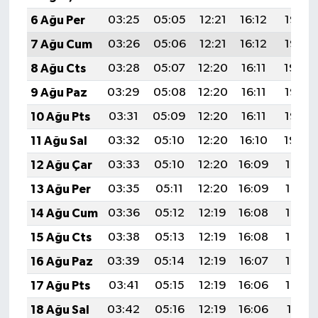
6 Ağu Per
03:25
05:05
12:21
16:12
19:27
7 Ağu Cum
03:26
05:06
12:21
16:12
19:25
8 Ağu Cts
03:28
05:07
12:20
16:11
19:24
9 Ağu Paz
03:29
05:08
12:20
16:11
19:23
10 Ağu Pts
03:31
05:09
12:20
16:11
19:22
11 Ağu Sal
03:32
05:10
12:20
16:10
19:20
12 Ağu Çar
03:33
05:10
12:20
16:09
19:19
13 Ağu Per
03:35
05:11
12:20
16:09
19:18
14 Ağu Cum
03:36
05:12
12:19
16:08
19:17
15 Ağu Cts
03:38
05:13
12:19
16:08
19:15
16 Ağu Paz
03:39
05:14
12:19
16:07
19:14
17 Ağu Pts
03:41
05:15
12:19
16:06
19:12
18 Ağu Sal
03:42
05:16
12:19
16:06
19:11