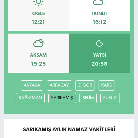
ÖĞLE
İKINDI
12:21
16:12
AKŞAM
YATSI
19:25
20:58
AKYAKA
ARPAÇAY
DİGOR
KARS
KAĞIZMAN
SARIKAMIŞ
SELİM
SUSUZ
SARIKAMIŞ AYLIK NAMAZ VAKITLERI