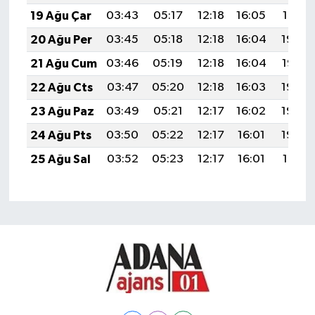
19 Ağu Çar
03:43
05:17
12:18
16:05
19:10
20 Ağu Per
03:45
05:18
12:18
16:04
19:08
21 Ağu Cum
03:46
05:19
12:18
16:04
19:07
22 Ağu Cts
03:47
05:20
12:18
16:03
19:05
23 Ağu Paz
03:49
05:21
12:17
16:02
19:04
24 Ağu Pts
03:50
05:22
12:17
16:01
19:02
25 Ağu Sal
03:52
05:23
12:17
16:01
19:01