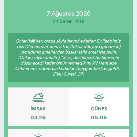
Kadın
7 Ağustos 2026
24 Safer 1448
Magazin
Onlar (kâfirler) orada şöyle feryad ederler: Ey Rabbimiz,
Yaşam
bizi (Cehennem'den) çıkar, (tekrar dünyaya gönder ki)
yaptığımız amellerden başka; sâlih amel işleyelim.
(Onlara şöyle denilir:) "Size, düşünecek bir kimsenin
düşüneceği kadar ömür vermedik mi ki? Hem size
Cehennem azâbından korkutan (peygamber) de geldi."
(Fâtır Sûresi, 37)
İMSAK
GÜNEŞ
03:26
05:06