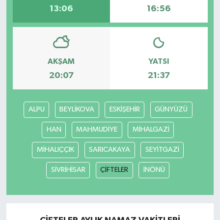
13:06
16:56
AKŞAM
YATSI
20:07
21:37
ALPU
BEYLİKOVA
ESKİŞEHİR
GÜNYÜZÜ
HAN
MAHMUDİYE
MİHALGAZİ
MİHALIÇÇIK
SARICAKAYA
SEYİTGAZİ
SİVRİHİSAR
ÇİFTELER
İNÖNÜ