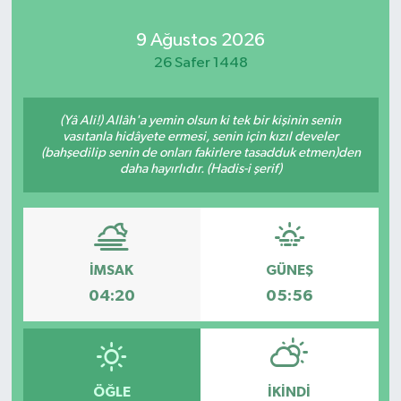
Kadın
9 Ağustos 2026
26 Safer 1448
Magazin
(Yâ Ali!) Allâh'a yemin olsun ki tek bir kişinin senin
Yaşam
vasıtanla hidâyete ermesi, senin için kızıl develer
(bahşedilip senin de onları fakirlere tasadduk etmen)den
daha hayırlıdır. (Hadis-i şerif)
İMSAK
GÜNEŞ
04:20
05:56
ÖĞLE
İKINDI