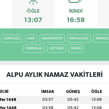
ÖĞLE
İKINDI
3
13:07
16:58
GÜNYÜZÜ
HAN
MAHMUDİYE
MİHALGAZİ
MİHALIÇ
SİVRİHİSAR
ÇİFTELER
İNÖNÜ
ALPU AYLIK NAMAZ VAKITLERI
HİCRİ
İMSAK
GÜNEŞ
ÖĞLE
afer 1448
03:57
05:42
13:08
afer 1448
03:58
05:42
13:08