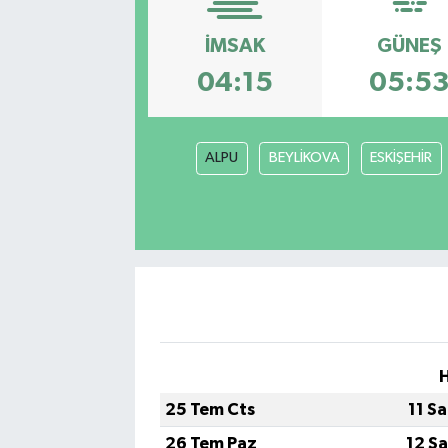
Kadın
İMSAK
GÜNEŞ
04:15
05:5
Magazin
Yaşam
ALPU
BEYLİKOVA
ESKİŞEHİR
25 Tem Cts
11 S
26 Tem Paz
12 S