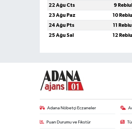
22 Ağu Cts
9 Rebiu
23 Ağu Paz
10 Rebi
24 Ağu Pts
11 Rebi
25 Ağu Sal
12 Rebi
Adana Nöbetçi Eczaneler
A
Puan Durumu ve Fikstür
Tü