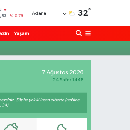
°
IN
32
Adana
,53
%-0.76
3
%0.16
azin
Yaşam
7
%-0.02
N
63
%0.07
ALTIN
1
%1.44
0
7 Ağustos 2026
%64
24 Safer 1448
mezsiniz. Şüphe yok ki insan elbette (nefsine
, 34)