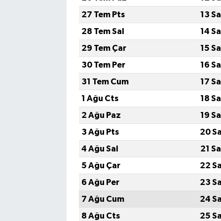
27 Tem Pts
13 S
28 Tem Sal
14 S
29 Tem Çar
15 S
30 Tem Per
16 S
31 Tem Cum
17 S
1 Ağu Cts
18 S
2 Ağu Paz
19 S
3 Ağu Pts
20 S
4 Ağu Sal
21 S
5 Ağu Çar
22 S
6 Ağu Per
23 S
7 Ağu Cum
24 S
8 Ağu Cts
25 S