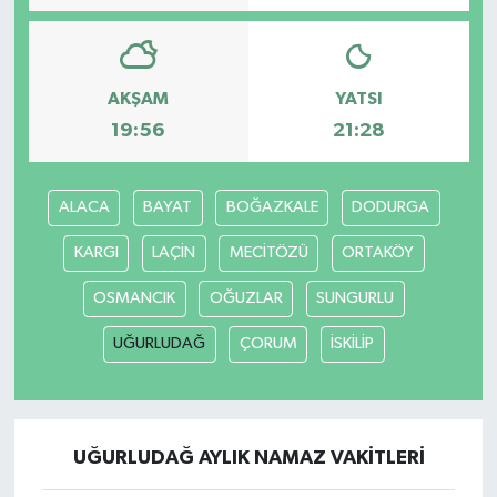
AKŞAM
YATSI
19:56
21:28
ALACA
BAYAT
BOĞAZKALE
DODURGA
KARGI
LAÇİN
MECİTÖZÜ
ORTAKÖY
OSMANCIK
OĞUZLAR
SUNGURLU
UĞURLUDAĞ
ÇORUM
İSKİLİP
UĞURLUDAĞ AYLIK NAMAZ VAKITLERI