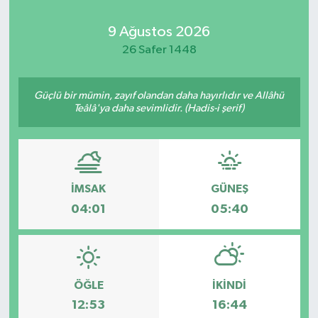
Kadın
9 Ağustos 2026
26 Safer 1448
Magazin
Güçlü bir mümin, zayıf olandan daha hayırlıdır ve Allâhü
Yaşam
Teâlâ'ya daha sevimlidir. (Hadis-i şerif)
İMSAK
GÜNEŞ
04:01
05:40
ÖĞLE
İKINDI
12:53
16:44