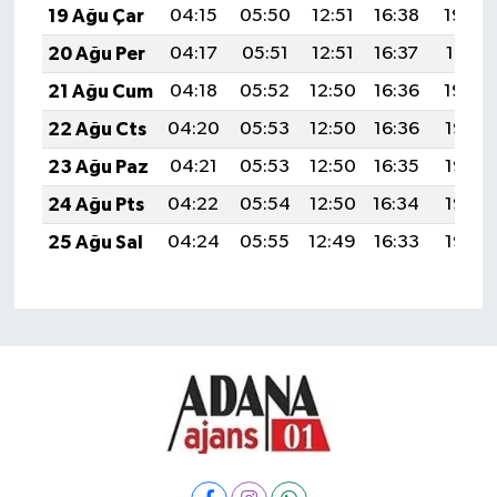
19 Ağu Çar
04:15
05:50
12:51
16:38
19:42
20 Ağu Per
04:17
05:51
12:51
16:37
19:41
21 Ağu Cum
04:18
05:52
12:50
16:36
19:39
22 Ağu Cts
04:20
05:53
12:50
16:36
19:38
23 Ağu Paz
04:21
05:53
12:50
16:35
19:36
24 Ağu Pts
04:22
05:54
12:50
16:34
19:35
25 Ağu Sal
04:24
05:55
12:49
16:33
19:33