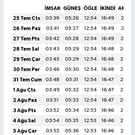
İMSAK
GÜNEŞ
ÖĞLE
İKINDI
AKŞA
25 Tem Cts
03:39
05:26
12:54
16:49
20:12
26 Tem Paz
03:41
05:27
12:54
16:49
20:11
27 Tem Pts
03:42
05:28
12:54
16:49
20:10
28 Tem Sal
03:43
05:29
12:54
16:48
20:09
29 Tem Çar
03:45
05:29
12:54
16:48
20:08
30 Tem Per
03:46
05:30
12:54
16:48
20:07
31 Tem Cum
03:48
05:31
12:54
16:47
20:06
1 Ağu Cts
03:49
05:32
12:54
16:47
20:05
2 Ağu Paz
03:51
05:33
12:54
16:47
20:04
3 Ağu Pts
03:52
05:34
12:53
16:46
20:03
4 Ağu Sal
03:54
05:35
12:53
16:46
20:02
5 Ağu Çar
03:55
05:36
12:53
16:46
20:01