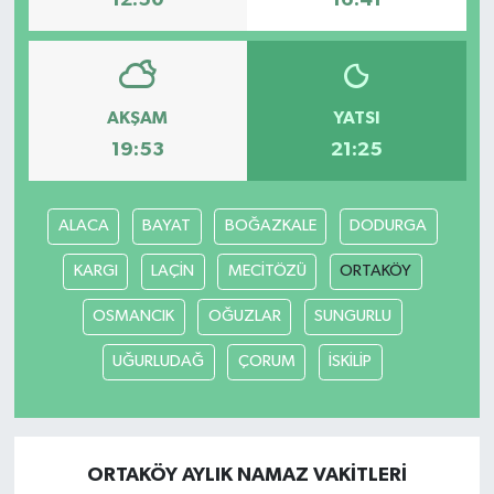
12:50
16:41
AKŞAM
YATSI
19:53
21:25
ALACA
BAYAT
BOĞAZKALE
DODURGA
KARGI
LAÇİN
MECİTÖZÜ
ORTAKÖY
OSMANCIK
OĞUZLAR
SUNGURLU
UĞURLUDAĞ
ÇORUM
İSKİLİP
ORTAKÖY AYLIK NAMAZ VAKITLERI