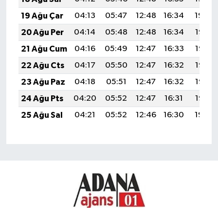
19 Ağu Çar
04:13
05:47
12:48
16:34
19:39
20 Ağu Per
04:14
05:48
12:48
16:34
19:37
21 Ağu Cum
04:16
05:49
12:47
16:33
19:36
22 Ağu Cts
04:17
05:50
12:47
16:32
19:35
23 Ağu Paz
04:18
05:51
12:47
16:32
19:33
24 Ağu Pts
04:20
05:52
12:47
16:31
19:32
25 Ağu Sal
04:21
05:52
12:46
16:30
19:30