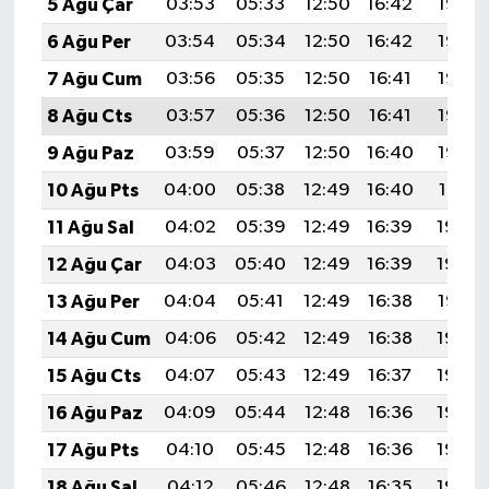
5 Ağu Çar
03:53
05:33
12:50
16:42
19:57
6 Ağu Per
03:54
05:34
12:50
16:42
19:56
7 Ağu Cum
03:56
05:35
12:50
16:41
19:55
8 Ağu Cts
03:57
05:36
12:50
16:41
19:53
9 Ağu Paz
03:59
05:37
12:50
16:40
19:52
10 Ağu Pts
04:00
05:38
12:49
16:40
19:51
11 Ağu Sal
04:02
05:39
12:49
16:39
19:50
12 Ağu Çar
04:03
05:40
12:49
16:39
19:48
13 Ağu Per
04:04
05:41
12:49
16:38
19:47
14 Ağu Cum
04:06
05:42
12:49
16:38
19:46
15 Ağu Cts
04:07
05:43
12:49
16:37
19:44
16 Ağu Paz
04:09
05:44
12:48
16:36
19:43
17 Ağu Pts
04:10
05:45
12:48
16:36
19:42
18 Ağu Sal
04:12
05:46
12:48
16:35
19:40