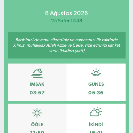
Kadın
8 Ağustos 2026
25 Safer 1448
Magazin
Rabbinizi devamlı zikrediniz ve namazınızı ilk vaktinde
Yaşam
kılınız, muhakkak Allah Azze ve Celle, size ecrinizi kat kat
verir. (Hadis-i şerif)
İMSAK
GÜNEŞ
03:57
05:36
ÖĞLE
İKINDI