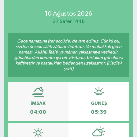
Kadın
10 Ağustos 2026
27 Safer 1448
Magazin
Gece namazına (teheccüde) devam ediniz. Çünkü bu,
Yaşam
sizden önceki sâlih zâtların âdetidir. Ve muhakkak gece
namazı, Allâhü Teâlâ'ya mânen yaklaşmaya vesîledir,
günahlardan korunmaya bir vâsıtadır, birtakım günahlara
keffârettir ve hastalıkları bedenden uzaklaştırır. (Hadis-i
şerif)
İMSAK
GÜNEŞ
04:00
05:39