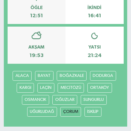
ÖĞLE
İKINDI
12:51
16:41
AKŞAM
YATSI
19:53
21:24
ALACA
BAYAT
BOĞAZKALE
DODURGA
KARGI
LAÇİN
MECİTÖZÜ
ORTAKÖY
OSMANCIK
OĞUZLAR
SUNGURLU
UĞURLUDAĞ
ÇORUM
İSKİLİP