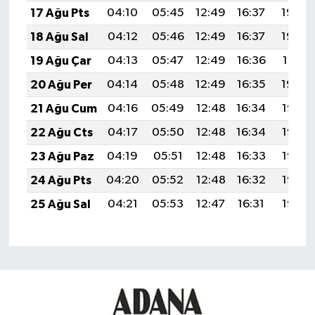
17 Ağu Pts
04:10
05:45
12:49
16:37
19:43
18 Ağu Sal
04:12
05:46
12:49
16:37
19:42
19 Ağu Çar
04:13
05:47
12:49
16:36
19:41
20 Ağu Per
04:14
05:48
12:49
16:35
19:39
21 Ağu Cum
04:16
05:49
12:48
16:34
19:38
22 Ağu Cts
04:17
05:50
12:48
16:34
19:36
23 Ağu Paz
04:19
05:51
12:48
16:33
19:35
24 Ağu Pts
04:20
05:52
12:48
16:32
19:33
25 Ağu Sal
04:21
05:53
12:47
16:31
19:32