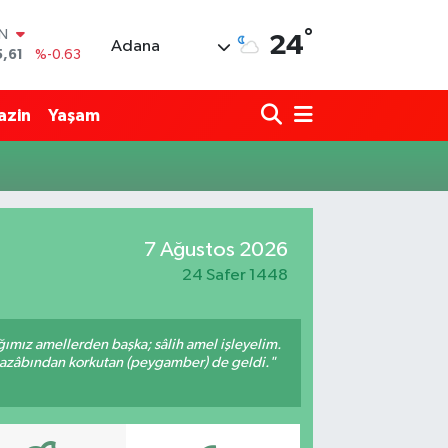
°
IN
24
Adana
5,61
%-0.63
R
43
%0.16
azin
Yaşam
17
%-0.02
İN
63
%0.07
ALTIN
40
%0.45
00
7 Ağustos 2026
%70
24 Safer 1448
ığımız amellerden başka; sâlih amel işleyelim.
 azâbından korkutan (peygamber) de geldi."