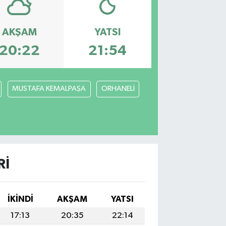
AKŞAM
YATSI
20:22
21:54
MUSTAFA KEMALPAŞA
ORHANELİ
RI
İKINDI
AKŞAM
YATSI
17:13
20:35
22:14