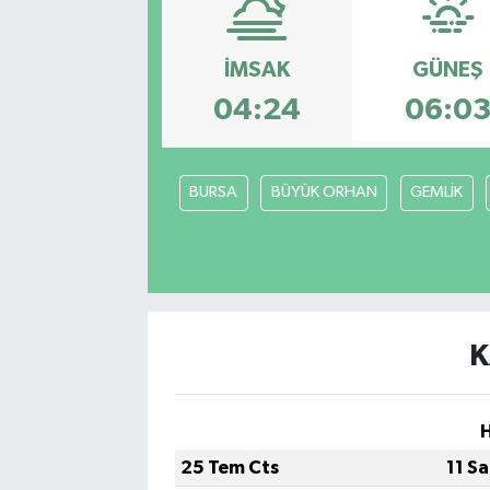
Kadın
İMSAK
GÜNEŞ
Magazin
04:24
06:0
Yaşam
BURSA
BÜYÜK ORHAN
GEMLİK
K
25 Tem Cts
11 S