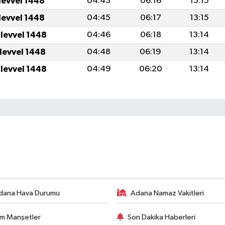
levvel 1448
04:43
06:16
13:15
levvel 1448
04:45
06:17
13:15
ulevvel 1448
04:46
06:18
13:14
ulevvel 1448
04:48
06:19
13:14
ulevvel 1448
04:49
06:20
13:14
dana Hava Durumu
Adana Namaz Vakitleri
m Manşetler
Son Dakika Haberleri