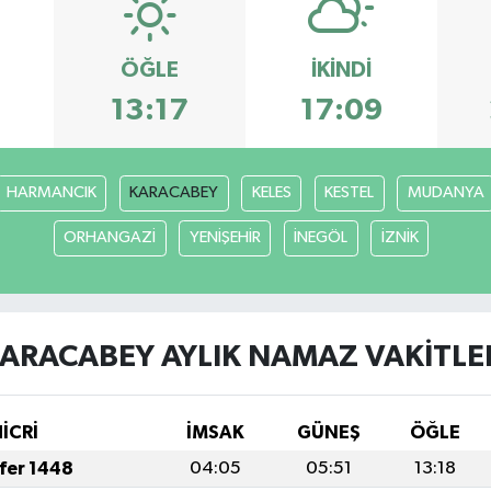
ÖĞLE
İKINDI
3
13:17
17:09
HARMANCIK
KARACABEY
KELES
KESTEL
MUDANYA
ORHANGAZİ
YENİŞEHİR
İNEGÖL
İZNİK
ARACABEY AYLIK NAMAZ VAKITLE
HİCRİ
İMSAK
GÜNEŞ
ÖĞLE
afer 1448
04:05
05:51
13:18