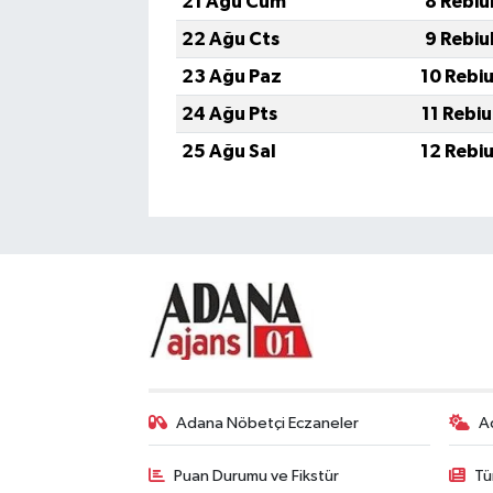
21 Ağu Cum
8 Rebiu
22 Ağu Cts
9 Rebiu
23 Ağu Paz
10 Rebi
24 Ağu Pts
11 Rebi
25 Ağu Sal
12 Rebi
Adana Nöbetçi Eczaneler
A
Puan Durumu ve Fikstür
Tü