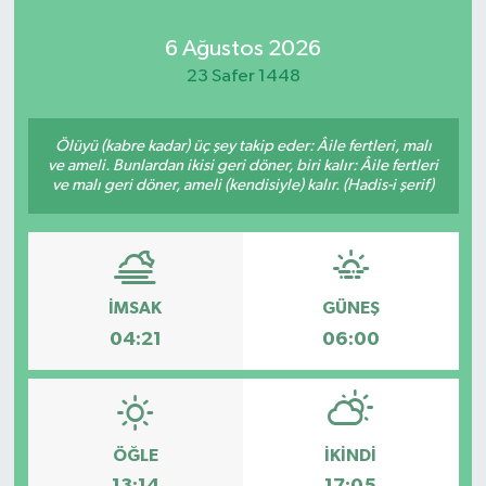
Kadın
6 Ağustos 2026
23 Safer 1448
Magazin
Ölüyü (kabre kadar) üç şey takip eder: Âile fertleri, malı
Yaşam
ve ameli. Bunlardan ikisi geri döner, biri kalır: Âile fertleri
ve malı geri döner, ameli (kendisiyle) kalır. (Hadis-i şerif)
İMSAK
GÜNEŞ
04:21
06:00
ÖĞLE
İKINDI