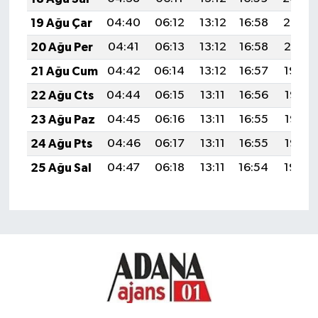
19 Ağu Çar
04:40
06:12
13:12
16:58
20:02
20 Ağu Per
04:41
06:13
13:12
16:58
20:01
21 Ağu Cum
04:42
06:14
13:12
16:57
19:59
22 Ağu Cts
04:44
06:15
13:11
16:56
19:58
23 Ağu Paz
04:45
06:16
13:11
16:55
19:57
24 Ağu Pts
04:46
06:17
13:11
16:55
19:55
25 Ağu Sal
04:47
06:18
13:11
16:54
19:54