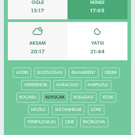
ÖĞLE
İKINDI
13:17
17:05
AKŞAM
YATSI
20:17
21:44
AYDIN
BOZDOĞAN
BUHARKENT
DİDİM
GERMENCİK
KARACASU
KARPUZLU
KOÇARLI
KUYUCAK
KUŞADASI
KÖŞK
NAZİLLİ
SULTANHİSAR
SÖKE
YENİPAZAR (A)
ÇİNE
İNCİRLİOVA