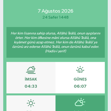
Kadın
7 Ağustos 2026
24 Safer 1448
Magazin
Her kim lisanına sahip olursa, Allâhü Teâlâ, onun ayıplarını
Yaşam
örter. Her kim öfkesine mâni olursa Allâhü Teâlâ, ona
kıyâmet günü azap etmez. Her kim de Allâhü Teâlâ'ya
özrünü arz ederse Allâhü Teâlâ, onun özrünü kabul eder.
(Hadis-i şerif)
İMSAK
GÜNEŞ
04:33
06:07