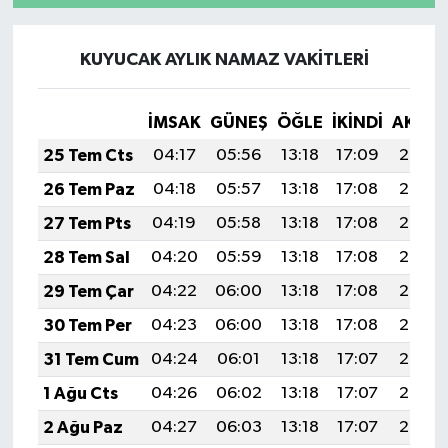
KUYUCAK AYLIK NAMAZ VAKITLERI
İMSAK
GÜNEŞ
ÖĞLE
İKINDI
AKŞA
25 Tem Cts
04:17
05:56
13:18
17:09
20:29
26 Tem Paz
04:18
05:57
13:18
17:08
20:28
27 Tem Pts
04:19
05:58
13:18
17:08
20:28
28 Tem Sal
04:20
05:59
13:18
17:08
20:27
29 Tem Çar
04:22
06:00
13:18
17:08
20:26
30 Tem Per
04:23
06:00
13:18
17:08
20:25
31 Tem Cum
04:24
06:01
13:18
17:07
20:24
1 Ağu Cts
04:26
06:02
13:18
17:07
20:23
2 Ağu Paz
04:27
06:03
13:18
17:07
20:22