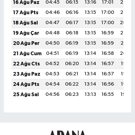
16 Ağu Paz
04:45
06:15
13:16
17:01
20:06
17 Ağu Pts
04:46
06:16
13:15
17:00
20:05
18 Ağu Sal
04:47
06:17
13:15
17:00
20:04
19 Ağu Çar
04:48
06:18
13:15
16:59
20:02
20 Ağu Per
04:50
06:19
13:15
16:59
20:01
21 Ağu Cum
04:51
06:19
13:14
16:58
20:00
22 Ağu Cts
04:52
06:20
13:14
16:57
19:58
23 Ağu Paz
04:53
06:21
13:14
16:57
19:57
24 Ağu Pts
04:54
06:22
13:14
16:56
19:55
25 Ağu Sal
04:56
06:23
13:13
16:55
19:54