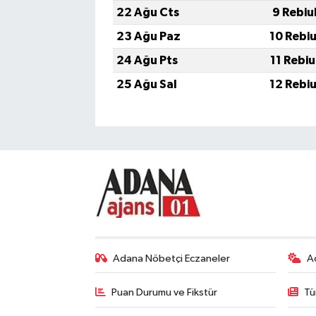
22 Ağu Cts
9 Rebiu
23 Ağu Paz
10 Rebi
24 Ağu Pts
11 Rebi
25 Ağu Sal
12 Rebi
Adana Nöbetçi Eczaneler
A
Puan Durumu ve Fikstür
Tü