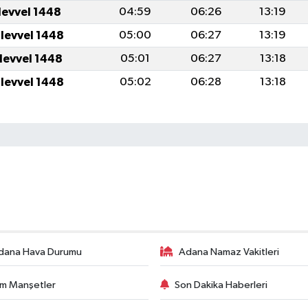
levvel 1448
04:59
06:26
13:19
ulevvel 1448
05:00
06:27
13:19
ulevvel 1448
05:01
06:27
13:18
ulevvel 1448
05:02
06:28
13:18
dana Hava Durumu
Adana Namaz Vakitleri
m Manşetler
Son Dakika Haberleri