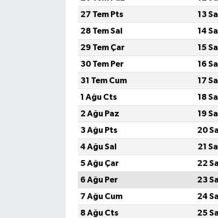
27 Tem Pts
13 S
28 Tem Sal
14 S
29 Tem Çar
15 S
30 Tem Per
16 S
31 Tem Cum
17 S
1 Ağu Cts
18 S
2 Ağu Paz
19 S
3 Ağu Pts
20 S
4 Ağu Sal
21 S
5 Ağu Çar
22 S
6 Ağu Per
23 S
7 Ağu Cum
24 S
8 Ağu Cts
25 S