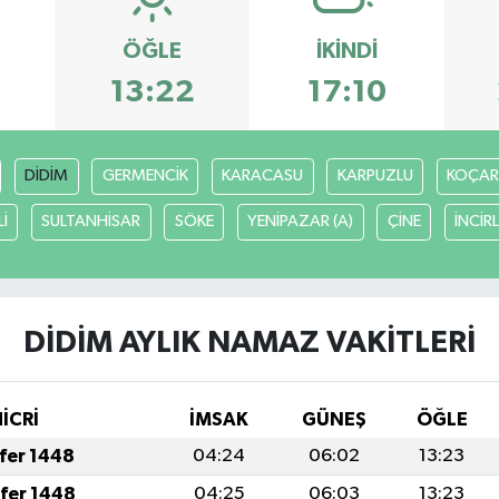
ÖĞLE
İKINDI
13:22
17:10
DİDİM
GERMENCİK
KARACASU
KARPUZLU
KOÇAR
İ
SULTANHİSAR
SÖKE
YENİPAZAR (A)
ÇİNE
İNCİR
DİDİM AYLIK NAMAZ VAKITLERI
HİCRİ
İMSAK
GÜNEŞ
ÖĞLE
afer 1448
04:24
06:02
13:23
afer 1448
04:25
06:03
13:23