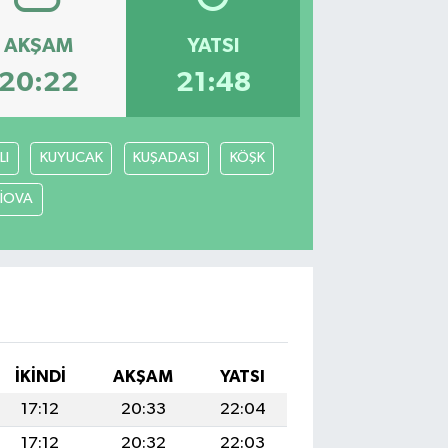
AKŞAM
YATSI
20:22
21:48
LI
KUYUCAK
KUŞADASI
KÖŞK
LİOVA
İKINDI
AKŞAM
YATSI
17:12
20:33
22:04
17:12
20:32
22:03