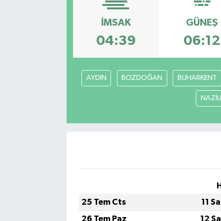
Kadın
İMSAK
GÜNEŞ
04:39
06:12
Magazin
Yaşam
AYDIN
BOZDOĞAN
BUHARKENT
NAZİLL
25 Tem Cts
11 S
26 Tem Paz
12 S