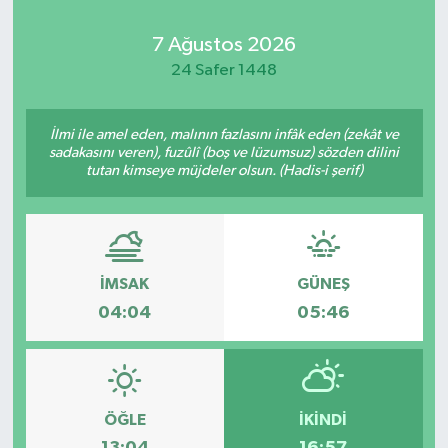
Kadın
7 Ağustos 2026
24 Safer 1448
Magazin
İlmi ile amel eden, malının fazlasını infâk eden (zekât ve
Yaşam
sadakasını veren), fuzûlî (boş ve lüzumsuz) sözden dilini
tutan kimseye müjdeler olsun. (Hadis-i şerif)
İMSAK
GÜNEŞ
04:04
05:46
ÖĞLE
İKINDI