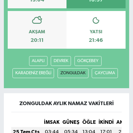
13:04
16:57
AKŞAM
YATSI
20:11
21:46
ALAPLI
DEVREK
GÖKÇEBEY
KARADENİZ EREĞLİ
ZONGULDAK
ÇAYCUMA
ZONGULDAK AYLIK NAMAZ VAKITLERI
İMSAK
GÜNEŞ
ÖĞLE
İKINDI
AKŞA
25 Tem Cts
03:44
05:34
13:04
17:01
20:25