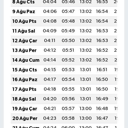
8 Ağu Cts
04:04
05:46
13:02
16:55
20:09
9 Ağu Paz
04:06
05:47
13:02
16:54
20:07
10 Ağu Pts
04:08
05:48
13:02
16:54
20:06
11 Ağu Sal
04:09
05:49
13:02
16:53
20:05
12 Ağu Çar
04:11
05:50
13:02
16:53
20:03
13 Ağu Per
04:12
05:51
13:02
16:52
20:02
14 Ağu Cum
04:14
05:52
13:02
16:52
20:01
15 Ağu Cts
04:15
05:53
13:01
16:51
19:59
16 Ağu Paz
04:17
05:54
13:01
16:50
19:58
17 Ağu Pts
04:18
05:55
13:01
16:50
19:56
18 Ağu Sal
04:20
05:56
13:01
16:49
19:55
19 Ağu Çar
04:21
05:57
13:00
16:48
19:54
20 Ağu Per
04:23
05:58
13:00
16:47
19:52