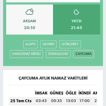
AKŞAM
YATSI
20:10
21:45
ALAPLI
DEVREK
GÖKÇEBEY
KARADENİZ EREĞLİ
ZONGULDAK
ÇAYCUMA
ÇAYCUMA AYLIK NAMAZ VAKITLERI
İMSAK
GÜNEŞ
ÖĞLE
İKINDI
AKŞA
25 Tem Cts
03:43
05:33
13:03
17:00
20:24