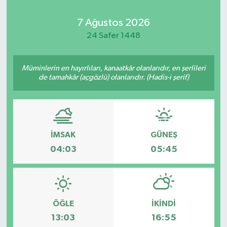
Kadın
7 Ağustos 2026
24 Safer 1448
Magazin
Müminlerin en hayırlıları, kanaatkâr olanlarıdır, en şerlileri
Yaşam
de tamahkâr (açgözlü) olanlarıdır. (Hadis-i şerif)
İMSAK
GÜNEŞ
04:03
05:45
ÖĞLE
İKINDI
13:03
16:55