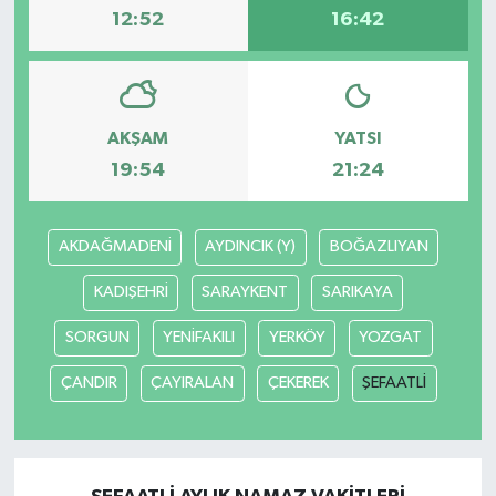
12:52
16:42
AKŞAM
YATSI
19:54
21:24
AKDAĞMADENİ
AYDINCIK (Y)
BOĞAZLIYAN
KADIŞEHRİ
SARAYKENT
SARIKAYA
SORGUN
YENİFAKILI
YERKÖY
YOZGAT
ÇANDIR
ÇAYIRALAN
ÇEKEREK
ŞEFAATLİ