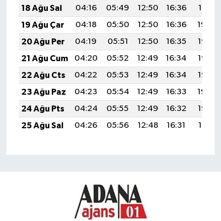
18 Ağu Sal
04:16
05:49
12:50
16:36
19:41
19 Ağu Çar
04:18
05:50
12:50
16:36
19:40
20 Ağu Per
04:19
05:51
12:50
16:35
19:38
21 Ağu Cum
04:20
05:52
12:49
16:34
19:37
22 Ağu Cts
04:22
05:53
12:49
16:34
19:35
23 Ağu Paz
04:23
05:54
12:49
16:33
19:34
24 Ağu Pts
04:24
05:55
12:49
16:32
19:32
25 Ağu Sal
04:26
05:56
12:48
16:31
19:31