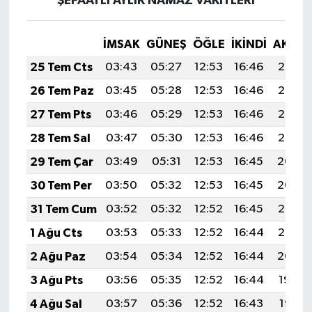
ŞEFAATLİ AYLIK NAMAZ VAKITLERI
İMSAK
GÜNEŞ
ÖĞLE
İKINDI
AKŞA
25 Tem Cts
03:43
05:27
12:53
16:46
20:08
26 Tem Paz
03:45
05:28
12:53
16:46
20:07
27 Tem Pts
03:46
05:29
12:53
16:46
20:06
28 Tem Sal
03:47
05:30
12:53
16:46
20:05
29 Tem Çar
03:49
05:31
12:53
16:45
20:04
30 Tem Per
03:50
05:32
12:53
16:45
20:04
31 Tem Cum
03:52
05:32
12:52
16:45
20:03
1 Ağu Cts
03:53
05:33
12:52
16:44
20:02
2 Ağu Paz
03:54
05:34
12:52
16:44
20:00
3 Ağu Pts
03:56
05:35
12:52
16:44
19:59
4 Ağu Sal
03:57
05:36
12:52
16:43
19:58