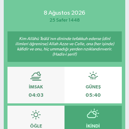
Kadın
8 Ağustos 2026
25 Safer 1448
Magazin
Kim Allâhü Teâlâ'nın dininde tefakkuh ederse (dînî
Yaşam
ilimleri öğrenirse) Allah Azze ve Celle, ona (her işinde)
kâfidir ve onu, hiç ummadığı yerden rızıklandırıverir.
(Hadis-i şerif)
İMSAK
GÜNEŞ
04:03
05:40
ÖĞLE
İKINDI