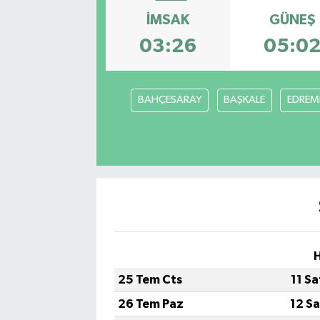
İMSAK
GÜNEŞ
Kadın
03:26
05:0
Magazin
Yaşam
BAHÇESARAY
BAŞKALE
EDREMİ
H
25 Tem Cts
11 S
26 Tem Paz
12 S