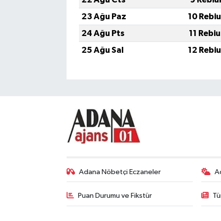
23 Ağu Paz
10 Rebi
24 Ağu Pts
11 Rebi
25 Ağu Sal
12 Rebi
Adana Nöbetçi Eczaneler
A
Puan Durumu ve Fikstür
Tü