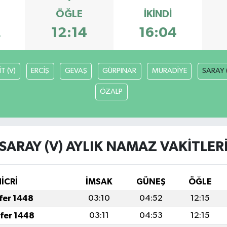
ÖĞLE
İKINDI
2
12:14
16:04
T (V)
ERCİŞ
GEVAŞ
GÜRPINAR
MURADİYE
SARAY 
ÖZALP
SARAY (V) AYLIK NAMAZ VAKITLER
İCRİ
İMSAK
GÜNEŞ
ÖĞLE
afer 1448
03:10
04:52
12:15
afer 1448
03:11
04:53
12:15