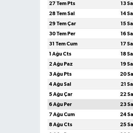
27 Tem Pts
13 S
28 Tem Sal
14 S
29 Tem Çar
15 S
30 Tem Per
16 S
31 Tem Cum
17 S
1 Ağu Cts
18 S
2 Ağu Paz
19 S
3 Ağu Pts
20 Sa
4 Ağu Sal
21 S
5 Ağu Çar
22 Sa
6 Ağu Per
23 Sa
7 Ağu Cum
24 Sa
8 Ağu Cts
25 Sa