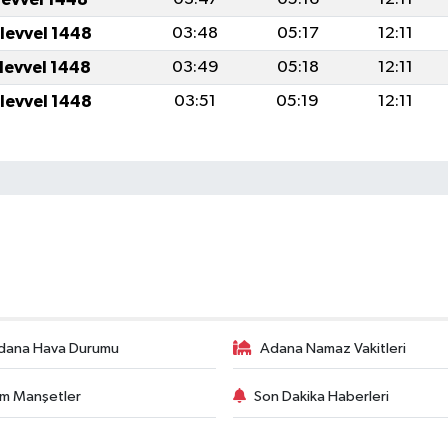
ulevvel 1448
03:48
05:17
12:11
ulevvel 1448
03:49
05:18
12:11
ulevvel 1448
03:51
05:19
12:11
dana Hava Durumu
Adana Namaz Vakitleri
m Manşetler
Son Dakika Haberleri