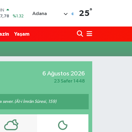
°
OIN
25
Adana
7,78
%1.32
R
894
%0.08
azin
Yaşam
398
%-0.02
İN
81
%0.16
 ALTIN
.85
%0.54
00
6 Ağustos 2026
3
%11
23 Safer 1448
 sever. (Âl-i İmrân Sûresi, 159)