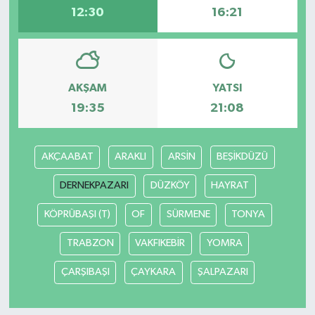
12:30
16:21
AKŞAM
YATSI
19:35
21:08
AKÇAABAT
ARAKLI
ARSİN
BEŞİKDÜZÜ
DERNEKPAZARI
DÜZKÖY
HAYRAT
KÖPRÜBAŞI (T)
OF
SÜRMENE
TONYA
TRABZON
VAKFIKEBİR
YOMRA
ÇARŞIBAŞI
ÇAYKARA
ŞALPAZARI