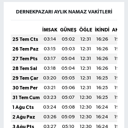
DERNEKPAZARI AYLIK NAMAZ VAKITLERI
İMSAK
GÜNEŞ
ÖĞLE
İKINDI
AKŞA
25 Tem Cts
03:14
05:02
12:31
16:26
19:49
26 Tem Paz
03:15
05:03
12:31
16:26
19:49
27 Tem Pts
03:17
05:04
12:31
16:26
19:48
28 Tem Sal
03:18
05:04
12:31
16:26
19:47
29 Tem Çar
03:20
05:05
12:31
16:25
19:46
30 Tem Per
03:21
05:06
12:31
16:25
19:45
31 Tem Cum
03:23
05:07
12:30
16:25
19:44
1 Ağu Cts
03:24
05:08
12:30
16:24
19:43
2 Ağu Paz
03:26
05:09
12:30
16:24
19:42
3 Ağu Pts
03:27
05:10
12:30
16:24
19:40