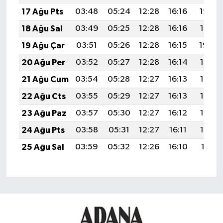
17 Ağu Pts
03:48
05:24
12:28
16:16
19:23
18 Ağu Sal
03:49
05:25
12:28
16:16
19:21
19 Ağu Çar
03:51
05:26
12:28
16:15
19:20
20 Ağu Per
03:52
05:27
12:28
16:14
19:18
21 Ağu Cum
03:54
05:28
12:27
16:13
19:17
22 Ağu Cts
03:55
05:29
12:27
16:13
19:15
23 Ağu Paz
03:57
05:30
12:27
16:12
19:14
24 Ağu Pts
03:58
05:31
12:27
16:11
19:12
25 Ağu Sal
03:59
05:32
12:26
16:10
19:11