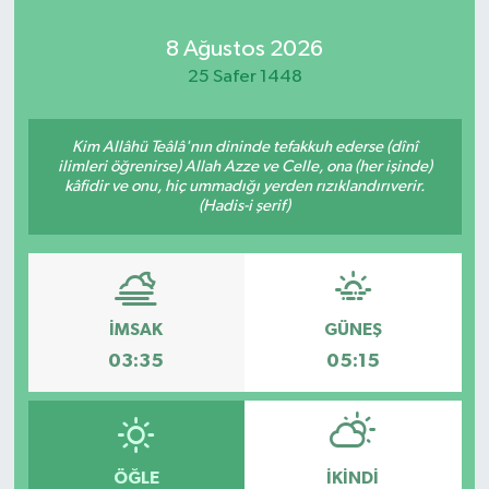
Kadın
8 Ağustos 2026
25 Safer 1448
Magazin
Kim Allâhü Teâlâ'nın dininde tefakkuh ederse (dînî
Yaşam
ilimleri öğrenirse) Allah Azze ve Celle, ona (her işinde)
kâfidir ve onu, hiç ummadığı yerden rızıklandırıverir.
(Hadis-i şerif)
İMSAK
GÜNEŞ
03:35
05:15
ÖĞLE
İKINDI