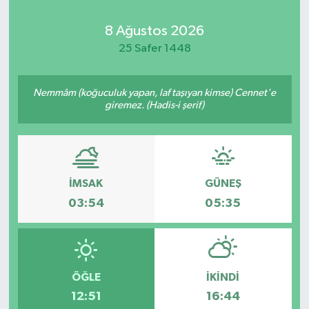
Kadın
8 Ağustos 2026
25 Safer 1448
Magazin
Nemmâm (koğuculuk yapan, laf taşıyan kimse) Cennet'e
Yaşam
giremez. (Hadis-i şerif)
İMSAK
GÜNEŞ
03:54
05:35
ÖĞLE
İKINDI
12:51
16:44