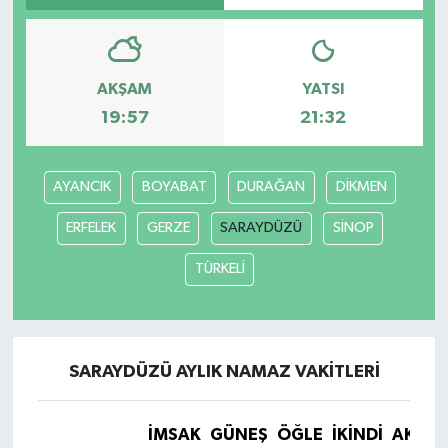
AKŞAM
YATSI
19:57
21:32
AYANCIK
BOYABAT
DURAĞAN
DİKMEN
ERFELEK
GERZE
SARAYDÜZÜ
SİNOP
TÜRKELİ
SARAYDÜZÜ AYLIK NAMAZ VAKITLERI
İMSAK
GÜNEŞ
ÖĞLE
İKINDI
AKŞA