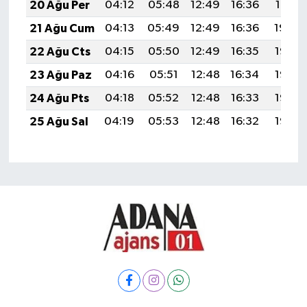
20 Ağu Per
04:12
05:48
12:49
16:36
19:41
21 Ağu Cum
04:13
05:49
12:49
16:36
19:39
22 Ağu Cts
04:15
05:50
12:49
16:35
19:38
23 Ağu Paz
04:16
05:51
12:48
16:34
19:36
24 Ağu Pts
04:18
05:52
12:48
16:33
19:35
25 Ağu Sal
04:19
05:53
12:48
16:32
19:33