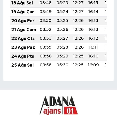
18 Ağu Sal
03:48
05:23
12:27
16:15
19:21
19 Ağu Çar
03:49
05:24
12:27
16:14
19:19
20 Ağu Per
03:50
05:25
12:26
16:13
19:18
21 Ağu Cum
03:52
05:26
12:26
16:13
19:16
22 Ağu Cts
03:53
05:27
12:26
16:12
19:15
23 Ağu Paz
03:55
05:28
12:26
16:11
19:13
24 Ağu Pts
03:56
05:29
12:25
16:10
19:12
25 Ağu Sal
03:58
05:30
12:25
16:09
19:10