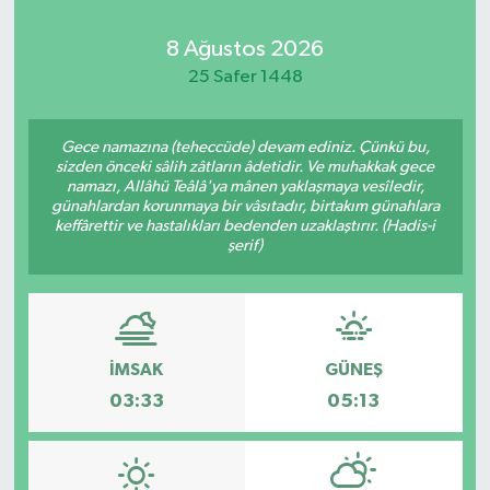
Kadın
8 Ağustos 2026
25 Safer 1448
Magazin
Gece namazına (teheccüde) devam ediniz. Çünkü bu,
Yaşam
sizden önceki sâlih zâtların âdetidir. Ve muhakkak gece
namazı, Allâhü Teâlâ'ya mânen yaklaşmaya vesîledir,
günahlardan korunmaya bir vâsıtadır, birtakım günahlara
keffârettir ve hastalıkları bedenden uzaklaştırır. (Hadis-i
şerif)
İMSAK
GÜNEŞ
03:33
05:13