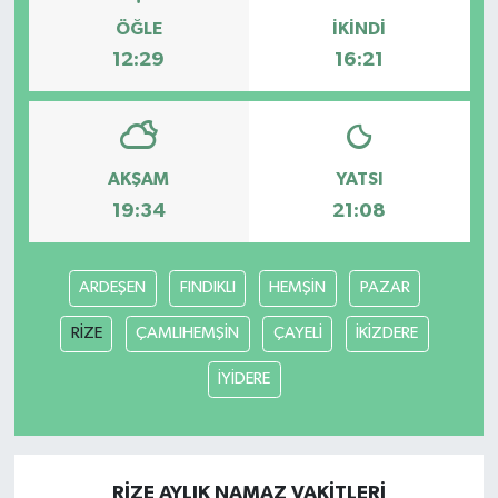
ÖĞLE
İKINDI
12:29
16:21
AKŞAM
YATSI
19:34
21:08
ARDEŞEN
FINDIKLI
HEMŞİN
PAZAR
RİZE
ÇAMLIHEMŞİN
ÇAYELİ
İKİZDERE
İYİDERE
RİZE AYLIK NAMAZ VAKITLERI