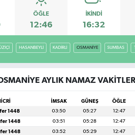
ÖĞLE
İKINDI
9
12:46
16:32
ÜZİÇİ
HASANBEYLİ
KADİRLİ
OSMANİYE
SUMBAS
OSMANİYE AYLIK NAMAZ VAKITLER
İCRİ
İMSAK
GÜNEŞ
ÖĞLE
afer 1448
03:50
05:27
12:47
afer 1448
03:51
05:28
12:47
afer 1448
03:52
05:29
12:47