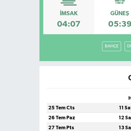
Kadın
İMSAK
GÜNEŞ
04:07
05:3
Magazin
Yaşam
BAHÇE
D
H
25 Tem Cts
11 S
26 Tem Paz
12 S
27 Tem Pts
13 S