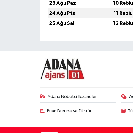
23 Ağu Paz
10 Rebi
24 Ağu Pts
11 Rebi
25 Ağu Sal
12 Rebi
Adana Nöbetçi Eczaneler
A
Puan Durumu ve Fikstür
Tü