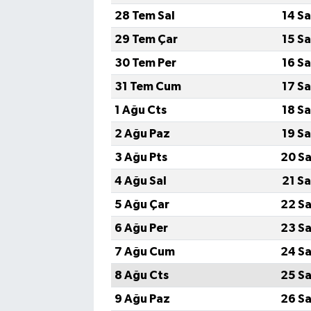
28 Tem Sal
14 S
29 Tem Çar
15 S
30 Tem Per
16 S
31 Tem Cum
17 S
1 Ağu Cts
18 S
2 Ağu Paz
19 S
3 Ağu Pts
20 Sa
4 Ağu Sal
21 S
5 Ağu Çar
22 Sa
6 Ağu Per
23 Sa
7 Ağu Cum
24 Sa
8 Ağu Cts
25 Sa
9 Ağu Paz
26 Sa