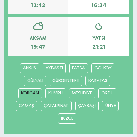
12:42
16:34
AKŞAM
YATSI
19:47
21:21
AKKUŞ
AYBASTI
FATSA
GÖLKÖY
GÜLYALI
GÜRGENTEPE
KABATAŞ
KORGAN
KUMRU
MESUDİYE
ORDU
ÇAMAŞ
ÇATALPINAR
ÇAYBAŞI
ÜNYE
İKİZCE