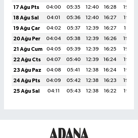
17 Ağu Pts
04:00
05:35
12:40
16:28
19:34
18 Ağu Sal
04:01
05:36
12:40
16:27
19:33
19 Ağu Çar
04:02
05:37
12:39
16:27
19:31
20 Ağu Per
04:04
05:38
12:39
16:26
19:30
21 Ağu Cum
04:05
05:39
12:39
16:25
19:29
22 Ağu Cts
04:07
05:40
12:39
16:24
19:27
23 Ağu Paz
04:08
05:41
12:38
16:24
19:26
24 Ağu Pts
04:09
05:42
12:38
16:23
19:24
25 Ağu Sal
04:11
05:43
12:38
16:22
19:22