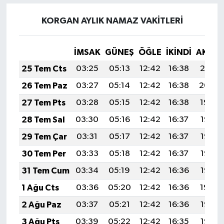
KORGAN AYLIK NAMAZ VAKITLERI
İMSAK
GÜNEŞ
ÖĞLE
İKINDI
AKŞA
25 Tem Cts
03:25
05:13
12:42
16:38
20:01
26 Tem Paz
03:27
05:14
12:42
16:38
20:00
27 Tem Pts
03:28
05:15
12:42
16:38
19:59
28 Tem Sal
03:30
05:16
12:42
16:37
19:58
29 Tem Çar
03:31
05:17
12:42
16:37
19:57
30 Tem Per
03:33
05:18
12:42
16:37
19:56
31 Tem Cum
03:34
05:19
12:42
16:36
19:55
1 Ağu Cts
03:36
05:20
12:42
16:36
19:54
2 Ağu Paz
03:37
05:21
12:42
16:36
19:53
3 Ağu Pts
03:39
05:22
12:42
16:35
19:52