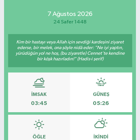
Kadın
7 Ağustos 2026
24 Safer 1448
Magazin
Kim bir hastayı veya Allah için sevdiği kardeşini ziyaret
Yaşam
ederse, bir melek, ona şöyle nidâ eder: "Ne iyi yaptın,
yürüdüğün yol ne hoş, (bu ziyaretle) Cennet'te kendine
bir köşk hazırladın!" (Hadis-i şerif)
İMSAK
GÜNEŞ
03:45
05:26
ÖĞLE
İKINDI