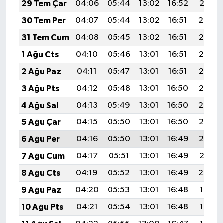
29 Tem Çar
04:06
05:44
13:02
16:52
20:10
30 Tem Per
04:07
05:44
13:02
16:51
20:09
31 Tem Cum
04:08
05:45
13:02
16:51
20:08
1 Ağu Cts
04:10
05:46
13:01
16:51
20:07
2 Ağu Paz
04:11
05:47
13:01
16:51
20:06
3 Ağu Pts
04:12
05:48
13:01
16:50
20:05
4 Ağu Sal
04:13
05:49
13:01
16:50
20:04
5 Ağu Çar
04:15
05:50
13:01
16:50
20:03
6 Ağu Per
04:16
05:50
13:01
16:49
20:02
7 Ağu Cum
04:17
05:51
13:01
16:49
20:01
8 Ağu Cts
04:19
05:52
13:01
16:49
20:00
9 Ağu Paz
04:20
05:53
13:01
16:48
19:58
10 Ağu Pts
04:21
05:54
13:01
16:48
19:57