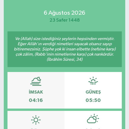
Kadın
6 Ağustos 2026
23 Safer 1448
Magazin
Ve (Allah) size istediğiniz şeylerin hepsinden vermiştir.
Yaşam
Eğer Allâh'ın verdiği nimetleri sayacak olsanız sayıp
bitiremezsiniz. Şüphe yok ki insan elbette (nefsine karşı)
çok zâlim, (Rabb'inin nimetlerine karşı) çok nankördür.
(İbrâhîm Sûresi, 34)
İMSAK
GÜNEŞ
04:16
05:50