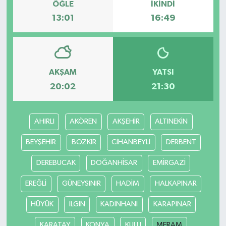
ÖĞLE
İKINDI
13:01
16:49
AKŞAM
YATSI
20:02
21:30
AHIRLI
AKÖREN
AKŞEHİR
ALTINEKİN
BEYŞEHİR
BOZKIR
CİHANBEYLİ
DERBENT
DEREBUCAK
DOĞANHİSAR
EMİRGAZİ
EREĞLİ
GÜNEYSINIR
HADİM
HALKAPINAR
HÜYÜK
ILGIN
KADINHANI
KARAPINAR
KARATAY
KONYA
KULU
MERAM