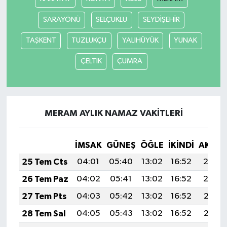
SARAYÖNÜ
SELÇUKLU
SEYDİŞEHİR
TAŞKENT
TUZLUKÇU
YALIHÜYÜK
YUNAK
ÇELTİK
ÇUMRA
MERAM AYLIK NAMAZ VAKITLERI
İMSAK
GÜNEŞ
ÖĞLE
İKINDI
AKŞA
25 Tem Cts
04:01
05:40
13:02
16:52
20:13
26 Tem Paz
04:02
05:41
13:02
16:52
20:12
27 Tem Pts
04:03
05:42
13:02
16:52
20:11
28 Tem Sal
04:05
05:43
13:02
16:52
20:11