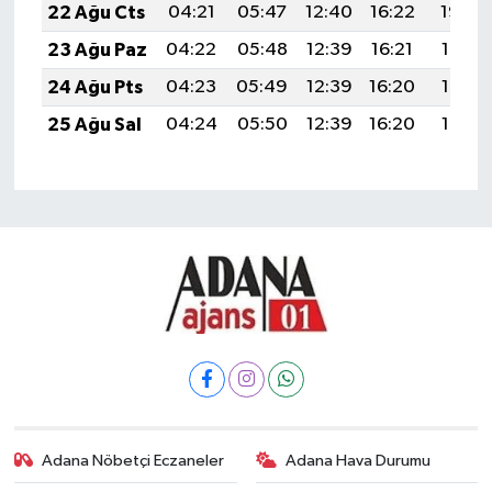
22 Ağu Cts
04:21
05:47
12:40
16:22
19:22
23 Ağu Paz
04:22
05:48
12:39
16:21
19:21
24 Ağu Pts
04:23
05:49
12:39
16:20
19:19
25 Ağu Sal
04:24
05:50
12:39
16:20
19:18
Adana Nöbetçi Eczaneler
Adana Hava Durumu