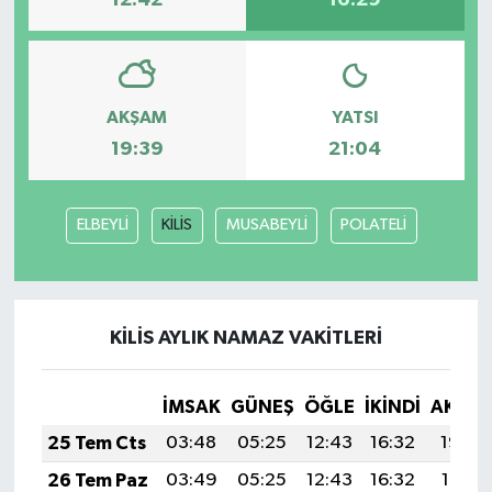
12:42
16:29
AKŞAM
YATSI
19:39
21:04
ELBEYLİ
KİLİS
MUSABEYLİ
POLATELİ
KİLİS AYLIK NAMAZ VAKITLERI
İMSAK
GÜNEŞ
ÖĞLE
İKINDI
AKŞA
25 Tem Cts
03:48
05:25
12:43
16:32
19:52
26 Tem Paz
03:49
05:25
12:43
16:32
19:51