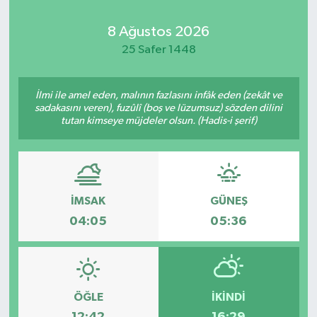
Kadın
8 Ağustos 2026
25 Safer 1448
Magazin
İlmi ile amel eden, malının fazlasını infâk eden (zekât ve
Yaşam
sadakasını veren), fuzûlî (boş ve lüzumsuz) sözden dilini
tutan kimseye müjdeler olsun. (Hadis-i şerif)
İMSAK
GÜNEŞ
04:05
05:36
ÖĞLE
İKINDI