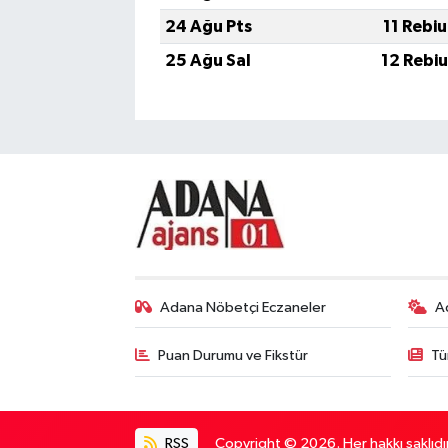
24 Ağu Pts
11 Rebi
25 Ağu Sal
12 Rebi
Adana Nöbetçi Eczaneler
A
Puan Durumu ve Fikstür
Tü
RSS
Copyright © 2026. Her hakkı saklıdır