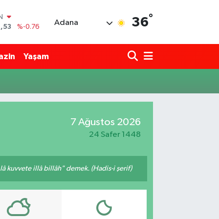
°
IN
36
Adana
,53
%-0.76
R
69
%0.17
azin
Yaşam
65
%0.01
N
7
%0.02
ALTIN
9
%2.12
0
7 Ağustos 2026
%64
24 Safer 1448
 kuvvete illâ billâh" demek. (Hadis-i şerif)