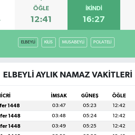
ÖĞLE
İKINDI
4
12:41
16:27
ELBEYLİ
KİLİS
MUSABEYLİ
POLATELİ
ELBEYLİ AYLIK NAMAZ VAKITLERI
İCRİ
İMSAK
GÜNEŞ
ÖĞLE
afer 1448
03:47
05:23
12:42
afer 1448
03:48
05:24
12:42
afer 1448
03:49
05:25
12:42