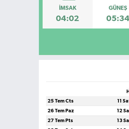
İMSAK
GÜNEŞ
Kadın
04:02
05:3
Magazin
Yaşam
H
25 Tem Cts
11 S
26 Tem Paz
12 S
27 Tem Pts
13 S