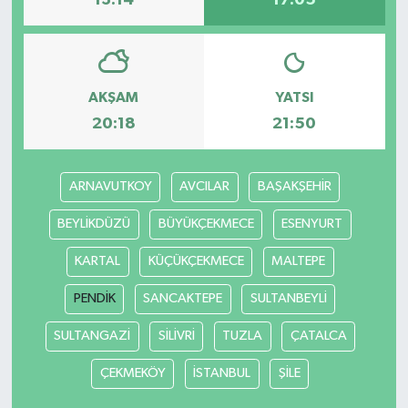
13:14
17:05
AKŞAM
YATSI
20:18
21:50
ARNAVUTKOY
AVCILAR
BAŞAKŞEHİR
BEYLİKDÜZÜ
BÜYÜKÇEKMECE
ESENYURT
KARTAL
KÜÇÜKÇEKMECE
MALTEPE
PENDİK
SANCAKTEPE
SULTANBEYLİ
SULTANGAZİ
SİLİVRİ
TUZLA
ÇATALCA
ÇEKMEKÖY
İSTANBUL
ŞİLE