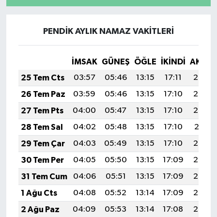
PENDİK AYLIK NAMAZ VAKITLERI
İMSAK
GÜNEŞ
ÖĞLE
İKINDI
AKŞA
25 Tem Cts
03:57
05:46
13:15
17:11
20:34
26 Tem Paz
03:59
05:46
13:15
17:10
20:33
27 Tem Pts
04:00
05:47
13:15
17:10
20:32
28 Tem Sal
04:02
05:48
13:15
17:10
20:31
29 Tem Çar
04:03
05:49
13:15
17:10
20:30
30 Tem Per
04:05
05:50
13:15
17:09
20:29
31 Tem Cum
04:06
05:51
13:15
17:09
20:28
1 Ağu Cts
04:08
05:52
13:14
17:09
20:27
2 Ağu Paz
04:09
05:53
13:14
17:08
20:26