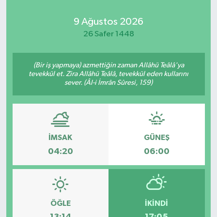
Kadın
9 Ağustos 2026
26 Safer 1448
Magazin
(Bir iş yapmaya) azmettiğin zaman Allâhü Teâlâ'ya
Yaşam
tevekkül et. Zira Allâhü Teâlâ, tevekkül eden kullarını
sever. (Âl-i İmrân Sûresi, 159)
İMSAK
GÜNEŞ
04:20
06:00
ÖĞLE
İKINDI