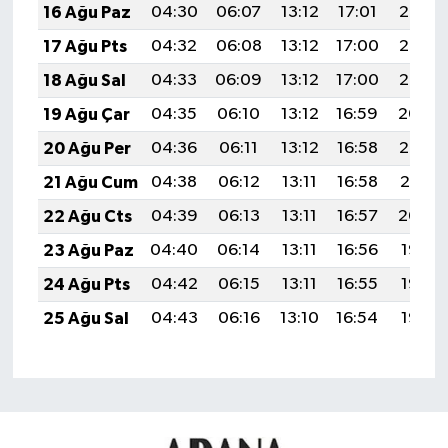
16 Ağu Paz
04:30
06:07
13:12
17:01
20:08
17 Ağu Pts
04:32
06:08
13:12
17:00
20:07
18 Ağu Sal
04:33
06:09
13:12
17:00
20:05
19 Ağu Çar
04:35
06:10
13:12
16:59
20:04
20 Ağu Per
04:36
06:11
13:12
16:58
20:02
21 Ağu Cum
04:38
06:12
13:11
16:58
20:01
22 Ağu Cts
04:39
06:13
13:11
16:57
20:00
23 Ağu Paz
04:40
06:14
13:11
16:56
19:58
24 Ağu Pts
04:42
06:15
13:11
16:55
19:57
25 Ağu Sal
04:43
06:16
13:10
16:54
19:55