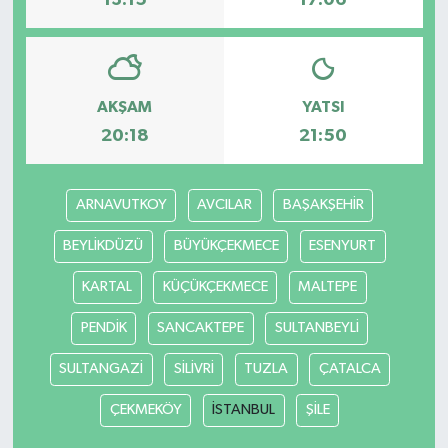
13:15
17:06
AKŞAM
YATSI
20:18
21:50
ARNAVUTKOY
AVCILAR
BAŞAKŞEHİR
BEYLİKDÜZÜ
BÜYÜKÇEKMECE
ESENYURT
KARTAL
KÜÇÜKÇEKMECE
MALTEPE
PENDİK
SANCAKTEPE
SULTANBEYLİ
SULTANGAZİ
SİLİVRİ
TUZLA
ÇATALCA
ÇEKMEKÖY
İSTANBUL
ŞİLE