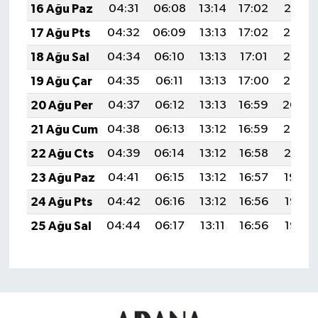
16 Ağu Paz
04:31
06:08
13:14
17:02
20:10
17 Ağu Pts
04:32
06:09
13:13
17:02
20:08
18 Ağu Sal
04:34
06:10
13:13
17:01
20:07
19 Ağu Çar
04:35
06:11
13:13
17:00
20:05
20 Ağu Per
04:37
06:12
13:13
16:59
20:04
21 Ağu Cum
04:38
06:13
13:12
16:59
20:02
22 Ağu Cts
04:39
06:14
13:12
16:58
20:01
23 Ağu Paz
04:41
06:15
13:12
16:57
19:59
24 Ağu Pts
04:42
06:16
13:12
16:56
19:58
25 Ağu Sal
04:44
06:17
13:11
16:56
19:56