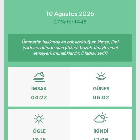
Kadın
10 Ağustos 2026
27 Safer 1448
Magazin
Ümmetim hakkında en çok korktuğum kimse, ilmi
Yaşam
(sadece) dilinde olan (itikadı bozuk, ilmiyle amel
etmeyen) münafıklardır. (Hadis-i şerif)
İMSAK
GÜNEŞ
04:22
06:02
ÖĞLE
İKINDI