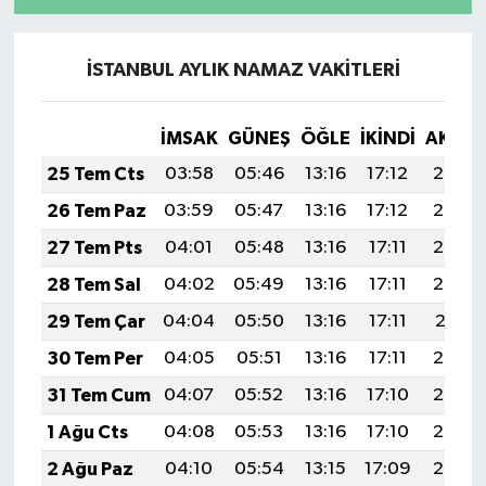
İSTANBUL AYLIK NAMAZ VAKITLERI
İMSAK
GÜNEŞ
ÖĞLE
İKINDI
AKŞA
25 Tem Cts
03:58
05:46
13:16
17:12
20:35
26 Tem Paz
03:59
05:47
13:16
17:12
20:34
27 Tem Pts
04:01
05:48
13:16
17:11
20:33
28 Tem Sal
04:02
05:49
13:16
17:11
20:32
29 Tem Çar
04:04
05:50
13:16
17:11
20:31
30 Tem Per
04:05
05:51
13:16
17:11
20:30
31 Tem Cum
04:07
05:52
13:16
17:10
20:29
1 Ağu Cts
04:08
05:53
13:16
17:10
20:28
2 Ağu Paz
04:10
05:54
13:15
17:09
20:27