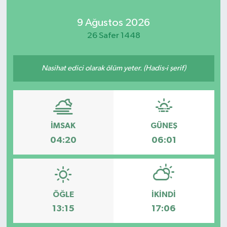
Kadın
9 Ağustos 2026
26 Safer 1448
Magazin
Nasihat edici olarak ölüm yeter. (Hadis-i şerif)
Yaşam
İMSAK
GÜNEŞ
04:20
06:01
ÖĞLE
İKINDI
13:15
17:06