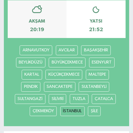
AKŞAM
YATSI
20:19
21:52
ARNAVUTKOY
AVCILAR
BAŞAKŞEHİR
BEYLİKDÜZÜ
BÜYÜKÇEKMECE
ESENYURT
KARTAL
KÜÇÜKÇEKMECE
MALTEPE
PENDİK
SANCAKTEPE
SULTANBEYLİ
SULTANGAZİ
SİLİVRİ
TUZLA
ÇATALCA
ÇEKMEKÖY
İSTANBUL
ŞİLE