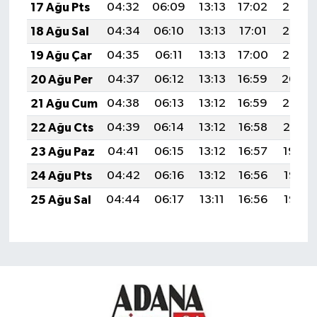
17 Ağu Pts
04:32
06:09
13:13
17:02
20:08
18 Ağu Sal
04:34
06:10
13:13
17:01
20:07
19 Ağu Çar
04:35
06:11
13:13
17:00
20:05
20 Ağu Per
04:37
06:12
13:13
16:59
20:04
21 Ağu Cum
04:38
06:13
13:12
16:59
20:02
22 Ağu Cts
04:39
06:14
13:12
16:58
20:01
23 Ağu Paz
04:41
06:15
13:12
16:57
19:59
24 Ağu Pts
04:42
06:16
13:12
16:56
19:58
25 Ağu Sal
04:44
06:17
13:11
16:56
19:56