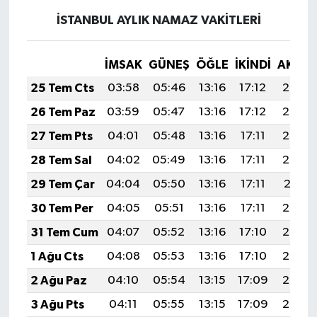
İSTANBUL AYLIK NAMAZ VAKITLERI
İMSAK
GÜNEŞ
ÖĞLE
İKINDI
AKŞA
25 Tem Cts
03:58
05:46
13:16
17:12
20:35
26 Tem Paz
03:59
05:47
13:16
17:12
20:34
27 Tem Pts
04:01
05:48
13:16
17:11
20:33
28 Tem Sal
04:02
05:49
13:16
17:11
20:32
29 Tem Çar
04:04
05:50
13:16
17:11
20:31
30 Tem Per
04:05
05:51
13:16
17:11
20:30
31 Tem Cum
04:07
05:52
13:16
17:10
20:29
1 Ağu Cts
04:08
05:53
13:16
17:10
20:28
2 Ağu Paz
04:10
05:54
13:15
17:09
20:27
3 Ağu Pts
04:11
05:55
13:15
17:09
20:26