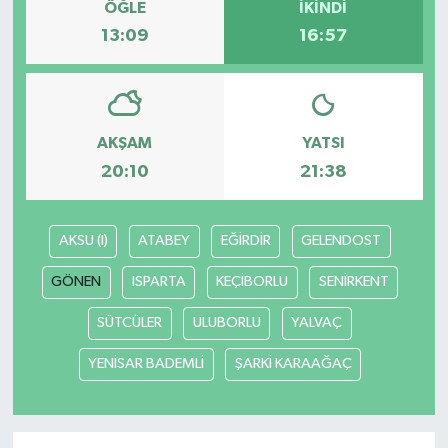
ÖĞLE
İKINDI
13:09
16:57
AKŞAM
YATSI
20:10
21:38
AKSU (I)
ATABEY
EĞİRDİR
GELENDOST
GÖNEN
ISPARTA
KEÇİBORLU
SENİRKENT
SÜTCÜLER
ULUBORLU
YALVAÇ
YENİSAR BADEMLİ
ŞARKİ KARAAĞAÇ