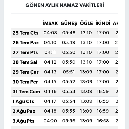
GÖNEN AYLIK NAMAZ VAKITLERI
İMSAK
GÜNEŞ
ÖĞLE
İKINDI
AKŞA
25 Tem Cts
04:08
05:48
13:10
17:00
20:21
26 Tem Paz
04:10
05:49
13:10
17:00
20:20
27 Tem Pts
04:11
05:50
13:10
17:00
20:19
28 Tem Sal
04:12
05:50
13:10
17:00
20:19
29 Tem Çar
04:13
05:51
13:09
17:00
20:18
30 Tem Per
04:15
05:52
13:09
17:00
20:17
31 Tem Cum
04:16
05:53
13:09
16:59
20:16
1 Ağu Cts
04:17
05:54
13:09
16:59
20:15
2 Ağu Paz
04:18
05:55
13:09
16:59
20:14
3 Ağu Pts
04:20
05:56
13:09
16:58
20:13