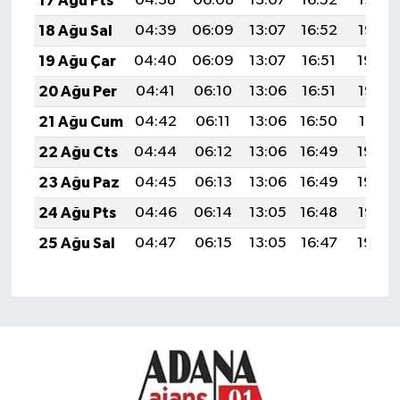
17 Ağu Pts
04:38
06:08
13:07
16:52
19:57
18 Ağu Sal
04:39
06:09
13:07
16:52
19:55
19 Ağu Çar
04:40
06:09
13:07
16:51
19:54
20 Ağu Per
04:41
06:10
13:06
16:51
19:53
21 Ağu Cum
04:42
06:11
13:06
16:50
19:51
22 Ağu Cts
04:44
06:12
13:06
16:49
19:50
23 Ağu Paz
04:45
06:13
13:06
16:49
19:49
24 Ağu Pts
04:46
06:14
13:05
16:48
19:47
25 Ağu Sal
04:47
06:15
13:05
16:47
19:46