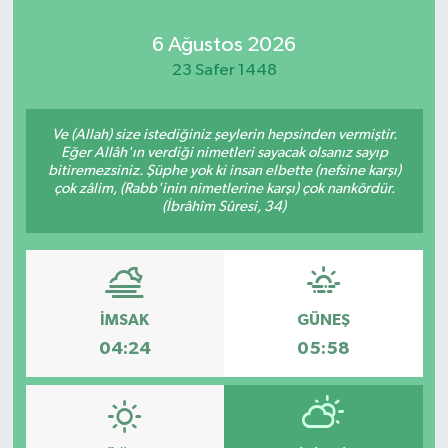
Kadın
6 Ağustos 2026
23 Safer 1448
Magazin
Ve (Allah) size istediğiniz şeylerin hepsinden vermiştir.
Yaşam
Eğer Allâh'ın verdiği nimetleri sayacak olsanız sayıp
bitiremezsiniz. Şüphe yok ki insan elbette (nefsine karşı)
çok zâlim, (Rabb'inin nimetlerine karşı) çok nankördür.
(İbrâhîm Sûresi, 34)
İMSAK
GÜNEŞ
04:24
05:58