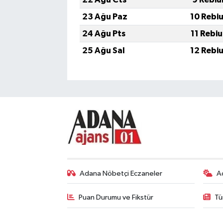
23 Ağu Paz
10 Rebi
24 Ağu Pts
11 Rebi
25 Ağu Sal
12 Rebi
Adana Nöbetçi Eczaneler
A
Puan Durumu ve Fikstür
Tü