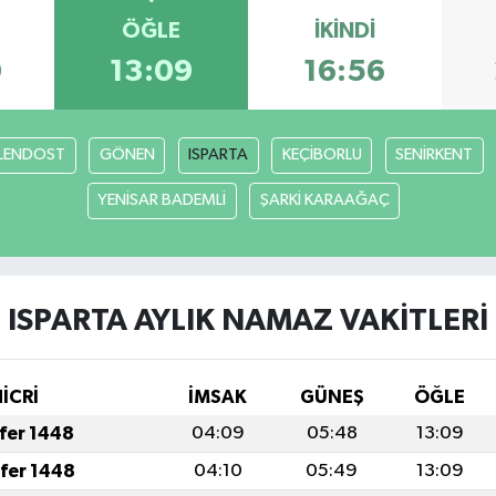
ÖĞLE
İKINDI
0
13:09
16:56
LENDOST
GÖNEN
ISPARTA
KEÇİBORLU
SENİRKENT
YENİSAR BADEMLİ
ŞARKİ KARAAĞAÇ
ISPARTA AYLIK NAMAZ VAKITLERI
HİCRİ
İMSAK
GÜNEŞ
ÖĞLE
afer 1448
04:09
05:48
13:09
afer 1448
04:10
05:49
13:09