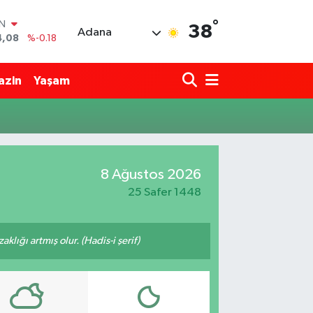
°
IN
38
Adana
4,08
%-0.18
R
36
%0.18
azin
Yaşam
10
%0.32
İN
1
%0.38
ALTIN
55
%0.03
00
8 Ağustos 2026
%-14
25 Safer 1448
lığı artmış olur. (Hadis-i şerif)