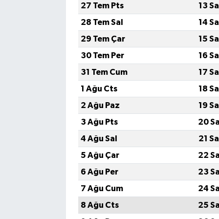
27 Tem Pts
13 S
28 Tem Sal
14 S
29 Tem Çar
15 S
30 Tem Per
16 S
31 Tem Cum
17 S
1 Ağu Cts
18 S
2 Ağu Paz
19 S
3 Ağu Pts
20 S
4 Ağu Sal
21 S
5 Ağu Çar
22 S
6 Ağu Per
23 S
7 Ağu Cum
24 S
8 Ağu Cts
25 S