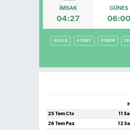
İMSAK
GÜNEŞ
Kadın
04:27
06:0
Magazin
Yaşam
AKSU (I)
ATABEY
EĞİRDİR
GE
25 Tem Cts
11 S
26 Tem Paz
12 S