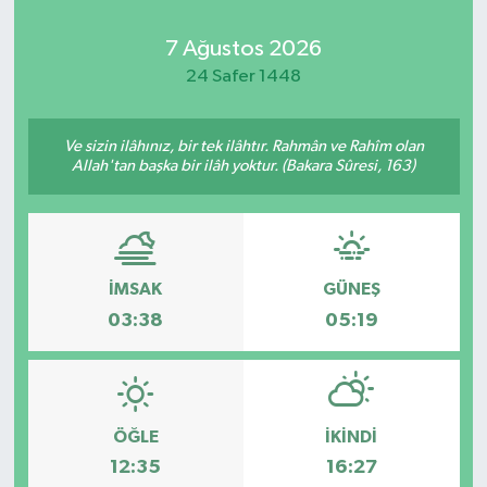
Kadın
7 Ağustos 2026
24 Safer 1448
Magazin
Ve sizin ilâhınız, bir tek ilâhtır. Rahmân ve Rahîm olan
Yaşam
Allah'tan başka bir ilâh yoktur. (Bakara Sûresi, 163)
İMSAK
GÜNEŞ
03:38
05:19
ÖĞLE
İKINDI
12:35
16:27