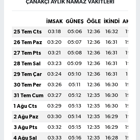
ÇANAKÇI AYLIK NAMAZ VAKITLERI
İMSAK
GÜNEŞ
ÖĞLE
İKINDI
AKŞA
25 Tem Cts
03:18
05:06
12:36
16:32
19:55
26 Tem Paz
03:20
05:07
12:36
16:31
19:54
27 Tem Pts
03:21
05:08
12:36
16:31
19:53
28 Tem Sal
03:23
05:09
12:36
16:31
19:52
29 Tem Çar
03:24
05:10
12:36
16:31
19:51
30 Tem Per
03:26
05:11
12:36
16:30
19:50
31 Tem Cum
03:27
05:12
12:35
16:30
19:49
1 Ağu Cts
03:29
05:13
12:35
16:30
19:48
2 Ağu Paz
03:30
05:14
12:35
16:29
19:47
3 Ağu Pts
03:32
05:15
12:35
16:29
19:46
4 Ağu Sal
03:33
05:16
12:35
16:28
19:45