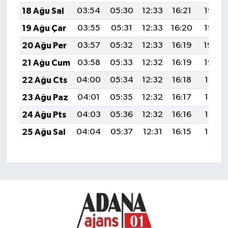
18 Ağu Sal
03:54
05:30
12:33
16:21
19:26
19 Ağu Çar
03:55
05:31
12:33
16:20
19:25
20 Ağu Per
03:57
05:32
12:33
16:19
19:24
21 Ağu Cum
03:58
05:33
12:32
16:19
19:22
22 Ağu Cts
04:00
05:34
12:32
16:18
19:21
23 Ağu Paz
04:01
05:35
12:32
16:17
19:19
24 Ağu Pts
04:03
05:36
12:32
16:16
19:18
25 Ağu Sal
04:04
05:37
12:31
16:15
19:16