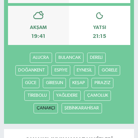
AKŞAM
YATSI
19:41
21:15
ALUCRA
BULANCAK
DERELİ
DOĞANKENT
ESPİYE
EYNESİL
GÖRELE
GÜCE
GİRESUN
KEŞAP
PİRAZİZ
TİREBOLU
YAĞLIDERE
ÇAMOLUK
ÇANAKÇI
ŞEBİNKARAHİSAR