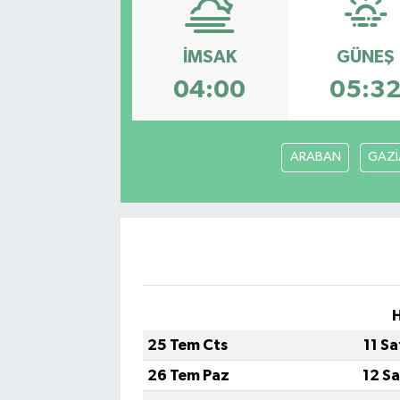
Kadın
İMSAK
GÜNEŞ
Magazin
04:00
05:3
Yaşam
ARABAN
GAZİ
H
25 Tem Cts
11 S
26 Tem Paz
12 S