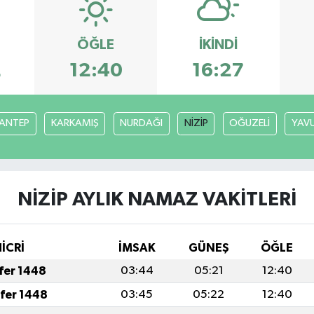
ÖĞLE
İKINDI
2
12:40
16:27
ANTEP
KARKAMIŞ
NURDAĞI
NİZİP
OĞUZELİ
YAVU
NİZİP AYLIK NAMAZ VAKITLERI
İCRİ
İMSAK
GÜNEŞ
ÖĞLE
afer 1448
03:44
05:21
12:40
afer 1448
03:45
05:22
12:40