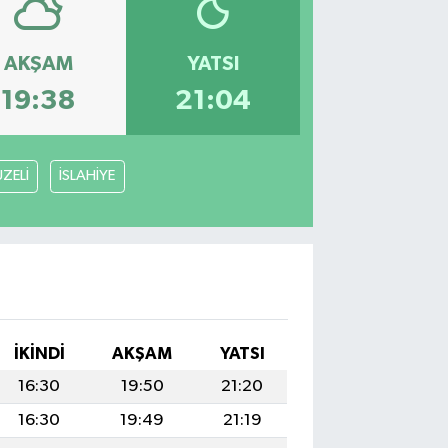
AKŞAM
YATSI
19:38
21:04
ZELİ
İSLAHİYE
İKINDI
AKŞAM
YATSI
16:30
19:50
21:20
16:30
19:49
21:19