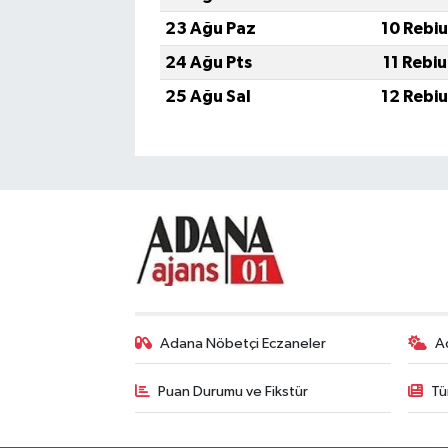
23 Ağu Paz
10 Rebi
24 Ağu Pts
11 Rebi
25 Ağu Sal
12 Rebi
Adana Nöbetçi Eczaneler
A
Puan Durumu ve Fikstür
Tü