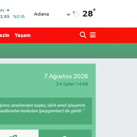
°
OIN
28
Adana
3,95
%0.16
R
704
%0
azin
Yaşam
406
%-0.08
İN
43
%0
 ALTIN
.87
%0.12
00
7 Ağustos 2026
9
%70
24 Safer 1448
ığımız amellerden başka; sâlih amel işleyelim.
 azâbından korkutan (peygamber) de geldi."