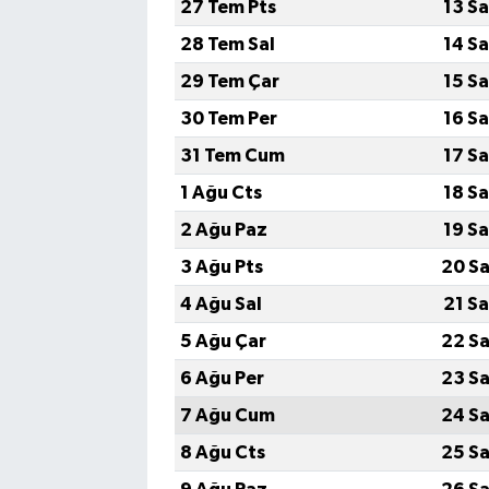
27 Tem Pts
13 S
28 Tem Sal
14 S
29 Tem Çar
15 S
30 Tem Per
16 S
31 Tem Cum
17 S
1 Ağu Cts
18 S
2 Ağu Paz
19 S
3 Ağu Pts
20 Sa
4 Ağu Sal
21 S
5 Ağu Çar
22 Sa
6 Ağu Per
23 Sa
7 Ağu Cum
24 Sa
8 Ağu Cts
25 Sa