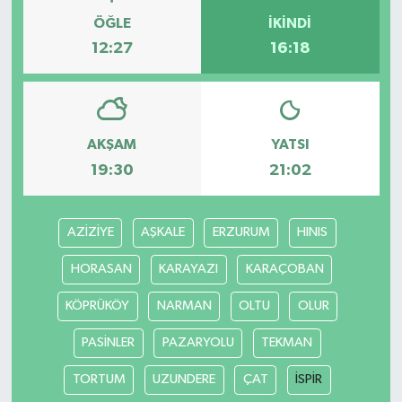
ÖĞLE
İKINDI
12:27
16:18
AKŞAM
YATSI
19:30
21:02
AZİZİYE
AŞKALE
ERZURUM
HINIS
HORASAN
KARAYAZI
KARAÇOBAN
KÖPRÜKÖY
NARMAN
OLTU
OLUR
PASİNLER
PAZARYOLU
TEKMAN
TORTUM
UZUNDERE
ÇAT
İSPİR