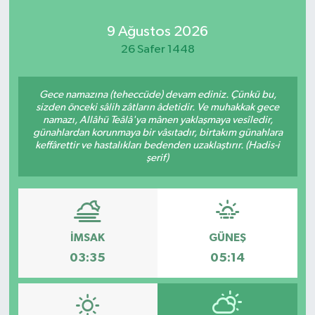
Kadın
9 Ağustos 2026
26 Safer 1448
Magazin
Gece namazına (teheccüde) devam ediniz. Çünkü bu,
Yaşam
sizden önceki sâlih zâtların âdetidir. Ve muhakkak gece
namazı, Allâhü Teâlâ'ya mânen yaklaşmaya vesîledir,
günahlardan korunmaya bir vâsıtadır, birtakım günahlara
keffârettir ve hastalıkları bedenden uzaklaştırır. (Hadis-i
şerif)
İMSAK
GÜNEŞ
03:35
05:14