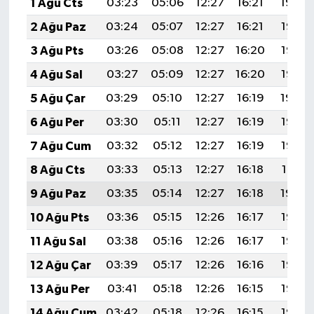
1 Ağu Cts
03:23
05:06
12:27
16:21
19:39
2 Ağu Paz
03:24
05:07
12:27
16:21
19:38
3 Ağu Pts
03:26
05:08
12:27
16:20
19:37
4 Ağu Sal
03:27
05:09
12:27
16:20
19:36
5 Ağu Çar
03:29
05:10
12:27
16:19
19:34
6 Ağu Per
03:30
05:11
12:27
16:19
19:33
7 Ağu Cum
03:32
05:12
12:27
16:19
19:32
8 Ağu Cts
03:33
05:13
12:27
16:18
19:31
9 Ağu Paz
03:35
05:14
12:27
16:18
19:30
10 Ağu Pts
03:36
05:15
12:26
16:17
19:28
11 Ağu Sal
03:38
05:16
12:26
16:17
19:27
12 Ağu Çar
03:39
05:17
12:26
16:16
19:26
13 Ağu Per
03:41
05:18
12:26
16:15
19:25
14 Ağu Cum
03:42
05:18
12:26
16:15
19:23