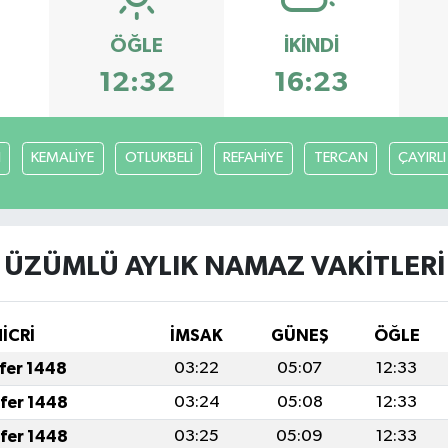
ÖĞLE
İKINDI
12:32
16:23
H
KEMALİYE
OTLUKBELİ
REFAHİYE
TERCAN
ÇAYIRLI
ÜZÜMLÜ AYLIK NAMAZ VAKITLERI
HİCRİ
İMSAK
GÜNEŞ
ÖĞLE
afer 1448
03:22
05:07
12:33
afer 1448
03:24
05:08
12:33
afer 1448
03:25
05:09
12:33