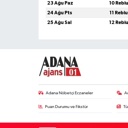
23 Ağu Paz
10 Rebi
24 Ağu Pts
11 Rebi
25 Ağu Sal
12 Rebi
Adana Nöbetçi Eczaneler
A
Puan Durumu ve Fikstür
Tü