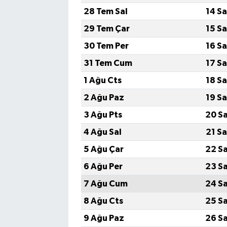
28 Tem Sal
14 S
29 Tem Çar
15 S
30 Tem Per
16 S
31 Tem Cum
17 S
1 Ağu Cts
18 S
2 Ağu Paz
19 S
3 Ağu Pts
20 S
4 Ağu Sal
21 S
5 Ağu Çar
22 S
6 Ağu Per
23 S
7 Ağu Cum
24 S
8 Ağu Cts
25 S
9 Ağu Paz
26 S