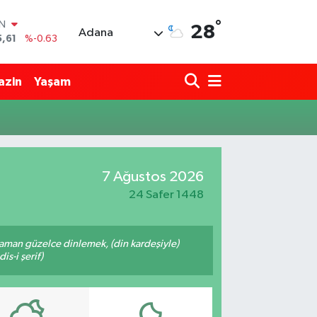
°
IN
28
Adana
5,61
%-0.63
R
04
%0
azin
Yaşam
06
%-0.08
İN
43
%0
ALTIN
40
%0.45
00
7 Ağustos 2026
%70
24 Safer 1448
zaman güzelce dinlemek, (din kardeşiyle)
s-i şerif)