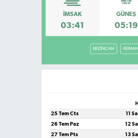
Kadın
İMSAK
GÜNEŞ
03:41
05:19
Magazin
Yaşam
ERZİNCAN
KEMA
25 Tem Cts
11 S
26 Tem Paz
12 S
27 Tem Pts
13 S