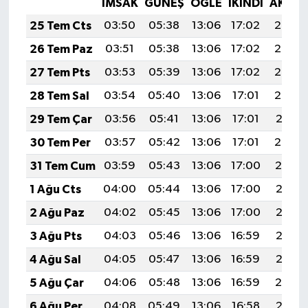
İMSAK
GÜNEŞ
ÖĞLE
İKINDI
AKŞA
25 Tem Cts
03:50
05:38
13:06
17:02
20:25
26 Tem Paz
03:51
05:38
13:06
17:02
20:24
27 Tem Pts
03:53
05:39
13:06
17:02
20:23
28 Tem Sal
03:54
05:40
13:06
17:01
20:22
29 Tem Çar
03:56
05:41
13:06
17:01
20:21
30 Tem Per
03:57
05:42
13:06
17:01
20:20
31 Tem Cum
03:59
05:43
13:06
17:00
20:19
1 Ağu Cts
04:00
05:44
13:06
17:00
20:18
2 Ağu Paz
04:02
05:45
13:06
17:00
20:17
3 Ağu Pts
04:03
05:46
13:06
16:59
20:16
4 Ağu Sal
04:05
05:47
13:06
16:59
20:15
5 Ağu Çar
04:06
05:48
13:06
16:59
20:14
6 Ağu Per
04:08
05:49
13:06
16:58
20:13