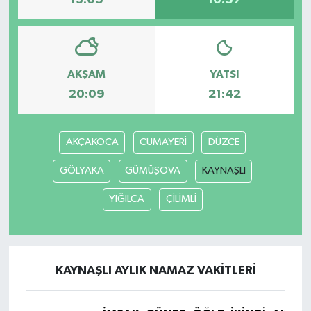
13:05
16:57
AKŞAM
YATSI
20:09
21:42
AKÇAKOCA
CUMAYERİ
DÜZCE
GÖLYAKA
GÜMÜŞOVA
KAYNAŞLI
YIĞILCA
ÇİLİMLİ
KAYNAŞLI AYLIK NAMAZ VAKITLERI