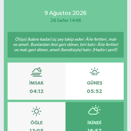
Kadın
9 Ağustos 2026
26 Safer 1448
Magazin
Ölüyü (kabre kadar) üç şey takip eder: Âile fertleri, malı
Yaşam
ve ameli. Bunlardan ikisi geri döner, biri kalır: Âile fertleri
ve malı geri döner, ameli (kendisiyle) kalır. (Hadis-i şerif)
İMSAK
GÜNEŞ
04:12
05:52
ÖĞLE
İKINDI