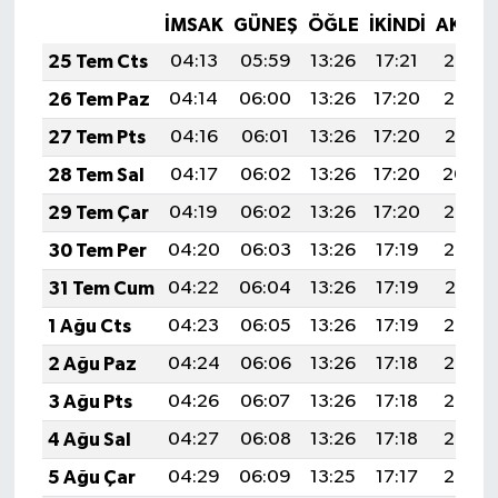
İMSAK
GÜNEŞ
ÖĞLE
İKINDI
AKŞA
25 Tem Cts
04:13
05:59
13:26
17:21
20:43
26 Tem Paz
04:14
06:00
13:26
17:20
20:42
27 Tem Pts
04:16
06:01
13:26
17:20
20:41
28 Tem Sal
04:17
06:02
13:26
17:20
20:40
29 Tem Çar
04:19
06:02
13:26
17:20
20:39
30 Tem Per
04:20
06:03
13:26
17:19
20:38
31 Tem Cum
04:22
06:04
13:26
17:19
20:37
1 Ağu Cts
04:23
06:05
13:26
17:19
20:36
2 Ağu Paz
04:24
06:06
13:26
17:18
20:35
3 Ağu Pts
04:26
06:07
13:26
17:18
20:34
4 Ağu Sal
04:27
06:08
13:26
17:18
20:33
5 Ağu Çar
04:29
06:09
13:25
17:17
20:32