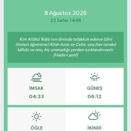
Kadın
8 Ağustos 2026
25 Safer 1448
Magazin
Kim Allâhü Teâlâ'nın dininde tefakkuh ederse (dînî
Yaşam
ilimleri öğrenirse) Allah Azze ve Celle, ona (her işinde)
kâfidir ve onu, hiç ummadığı yerden rızıklandırıverir.
(Hadis-i şerif)
İMSAK
GÜNEŞ
04:33
06:12
ÖĞLE
İKINDI