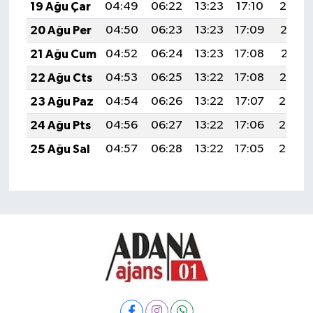
19 Ağu Çar
04:49
06:22
13:23
17:10
20:14
20 Ağu Per
04:50
06:23
13:23
17:09
20:13
21 Ağu Cum
04:52
06:24
13:23
17:08
20:11
22 Ağu Cts
04:53
06:25
13:22
17:08
20:10
23 Ağu Paz
04:54
06:26
13:22
17:07
20:08
24 Ağu Pts
04:56
06:27
13:22
17:06
20:07
25 Ağu Sal
04:57
06:28
13:22
17:05
20:05