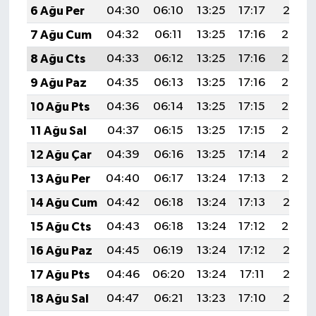
6 Ağu Per
04:30
06:10
13:25
17:17
20:31
7 Ağu Cum
04:32
06:11
13:25
17:16
20:30
8 Ağu Cts
04:33
06:12
13:25
17:16
20:29
9 Ağu Paz
04:35
06:13
13:25
17:16
20:27
10 Ağu Pts
04:36
06:14
13:25
17:15
20:26
11 Ağu Sal
04:37
06:15
13:25
17:15
20:25
12 Ağu Çar
04:39
06:16
13:25
17:14
20:24
13 Ağu Per
04:40
06:17
13:24
17:13
20:22
14 Ağu Cum
04:42
06:18
13:24
17:13
20:21
15 Ağu Cts
04:43
06:18
13:24
17:12
20:20
16 Ağu Paz
04:45
06:19
13:24
17:12
20:18
17 Ağu Pts
04:46
06:20
13:24
17:11
20:17
18 Ağu Sal
04:47
06:21
13:23
17:10
20:15