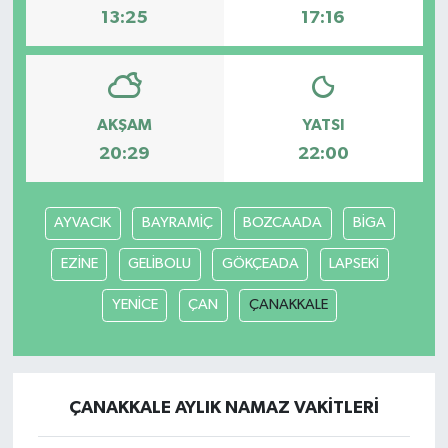
13:25
17:16
AKŞAM
YATSI
20:29
22:00
AYVACIK
BAYRAMİÇ
BOZCAADA
BİGA
EZİNE
GELİBOLU
GÖKÇEADA
LAPSEKİ
YENİCE
ÇAN
ÇANAKKALE
ÇANAKKALE AYLIK NAMAZ VAKITLERI